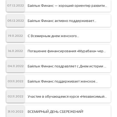
10-летием!
Байлык Финанс — хороший ориентир развития
07.12.2022
по корпоративному управлению
Байлык Финанс активно поддерживает
05.12.2022
зеленое финансирование
С Всемирным днем женского
19.11.2022
предпринимательства!
Погашение финансирования «Мурабаха» через
16.11.2022
платежные терминалы и электронные
кошельки
Байлык Финанс поздравляет с Днем истории и
04.11.2022
памяти предков!
Байлык Финанс поддерживает женское
03.11.2022
предпринимательство в Кыргызстане
Участие в обучающемся курсе «Независимый
02.11.2022
директор. Успешная карьера»
ВСЕМИРНЫЙ ДЕНЬ СБЕРЕЖЕНИЙ!
31.10.2022