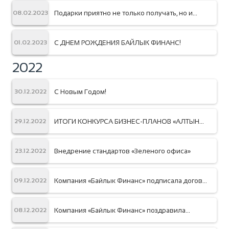
Подарки приятно не только получать, но и
08.02.2023
дарить!
С ДНЕМ РОЖДЕНИЯ БАЙЛЫК ФИНАНС!
01.02.2023
2022
С Новым Годом!
30.12.2022
ИТОГИ КОНКУРСА БИЗНЕС-ПЛАНОВ «АЛТЫН
29.12.2022
АЙЫМ»
Внедрение стандартов «Зеленого офиса»
23.12.2022
Компания «Байлык Финанс» подписала договор
09.12.2022
с Узбекско-Кыргызским Фондом развития
(УКФР) о предоставлении кредитной линии
Компания «Байлык Финанс» поздравила
08.12.2022
Программу поддержки и финансирования
устойчивой энергии в Кыргызстане KyrSEFF с