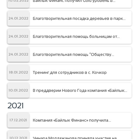
Байлык Финанс получил Gold уровень в
10.02.2022
сертификации по принципам защите клиентов
Благотворительная посадка деревьев в парке
24.01.2022
«Адинай»
Благотворительная помощь больницам от
24.01.2022
компании «Байлык Финанс»
Благотворительная помощь “Обществу
24.01.2022
инвалидов Первомайского района города
Бишкек”
Тренинг для сотрудников в с. Кочкор
18.01.2022
В преддверии Нового Года компания «Байлык
10.01.2022
Финанс» подарила подарки своим клиентам
2021
Компания «Байлык Финанс» получила
17.12.2021
свидетельство НБКР на осуществление
исламского финансирования
Чинара Молдажанова приняла участие на
10.12.2021