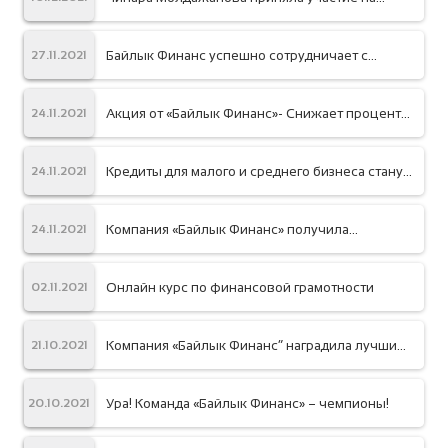
круглом столе в НБКР
Байлык Финанс успешно сотрудничает с
27.11.2021
инвестиционной компанией Enable Qapital
Акция от «Байлык Финанс»- Снижает проценты
24.11.2021
по всем кредитам!
Кредиты для малого и среднего бизнеса станут
24.11.2021
еще доступнее
Компания «Байлык Финанс» получила
24.11.2021
кредитную линию для расширения
предложения и развития зеленых кредитов
Онлайн курс по финансовой грамотности
02.11.2021
Компания «Байлык Финанс“ наградила лучших
21.10.2021
сотрудников поездкой заграницу
Ура! Команда «Байлык Финанс» – чемпионы!
20.10.2021