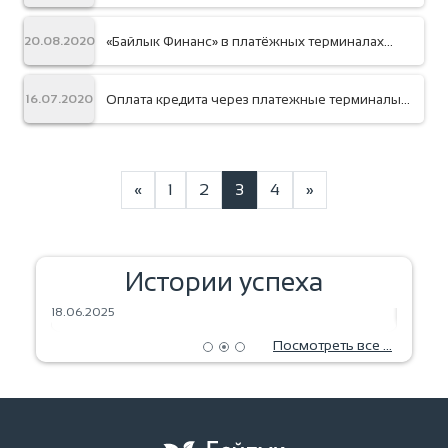
«Байлык Финанс» в платёжных терминалах
20.08.2020
«Керемет банка»
Оплата кредита через платежные терминалы
16.07.2020
без комиссий с 16.07.2020 до 31.08.2020
«
1
2
3
4
»
Истории успеха
ВЫПЕЧКА С ЛЮБОВЬЮ!
Тигүү 
18.06.2025
20.07.2
Посмотреть все ...