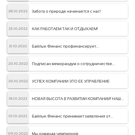
Забота о природе начинается с нас!
28.10.2022
КАК РАБОТАЕМ ТАК И ОТДЫХАЕМ!
25.10.2022
Байлык Финанс профинансирует
21.10.2022
победительниц конкурса бизнес-планов
«Алтын Айым»
Подписан меморандум о сотрудничестве
20.10.2022
между Байлык Финанс и ОФ «Юнисон Групп»
УСПЕХ КОМПАНИИ ЭТО ЕЕ УПРАВЛЕНИЕ
20.10.2022
НОВАЯ ВЫСОТА В РАЗВИТИИ КОМПАНИИ! НАШ
18.10.2022
3-Х МЛРД КЛИЕНТ
Байлык Финанс принимает заявления от
10.10.2022
клиентов, пострадавших в результате
вооруженного конфликта, произошедшего в
сентябре 2022 года в Баткенской и Ошской
Мы команда чемпионов
09.10.2022
областях