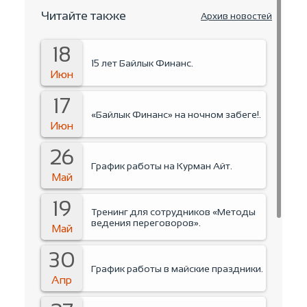
Читайте также
Архив новостей
18
15 лет Байлык Финанс.
Июн
17
«Байлык Финанс» на ночном забеге!.
Июн
26
График работы на Курман Айт.
Май
19
Тренинг для сотрудников «Методы
ведения переговоров».
Май
30
График работы в майские праздники.
Апр