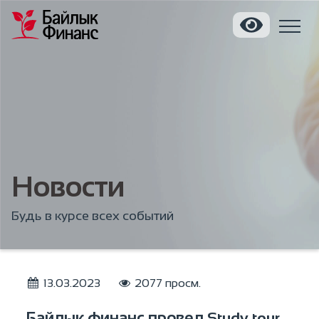
Новости
Будь в курсе всех событий
13.03.2023
2077 просм.
Байлык финанс провел Study tour