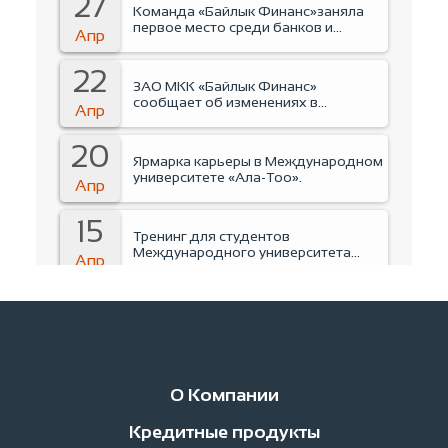
27
Команда «Байлык Финанс»заняла
первое место среди банков и
Апр
финансовых организаций на
Business run 2026.
22
ЗАО МКК «Байлык Финанс»
сообщает об изменениях в
Апр
руководстве Компании.
20
Ярмарка карьеры в Международном
университете «Ала-Тоо».
Апр
15
Тренинг для студентов
Международного университета
Апр
«Ала-Тоо».
14
Инструктаж по пожарной
безапасности.
Апр
14
Обучение финансовой грамотности
О Компании
студентов КЭУ.
Апр
Кредитные продукты
Новости
Руководство
Сеть офисов
Вакансии
Контакты
Процедур