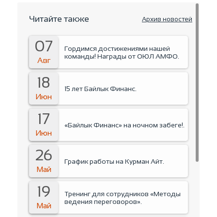
Читайте также
Архив новостей
07
Гордимся достижениями нашей
команды! Награды от ОЮЛ АМФО.
Авг
18
15 лет Байлык Финанс.
Июн
17
«Байлык Финанс» на ночном забеге!.
Июн
26
График работы на Курман Айт.
Май
19
Тренинг для сотрудников «Методы
ведения переговоров».
Май