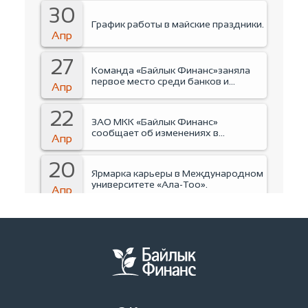
30
График работы в майские праздники.
Апр
27
Команда «Байлык Финанс»заняла
первое место среди банков и
Апр
финансовых организаций на
Business run 2026.
22
ЗАО МКК «Байлык Финанс»
сообщает об изменениях в
Апр
руководстве Компании.
20
Ярмарка карьеры в Международном
университете «Ала-Тоо».
Апр
15
Тренинг для студентов
Международного университета
Апр
«Ала-Тоо».
14
Инструктаж по пожарной
безапасности.
Апр