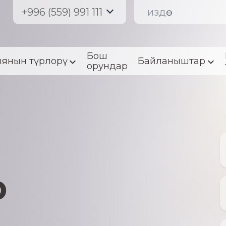
+996 (559) 991 111
Бош
янын түрлорү
Байланыштар
орундар
р