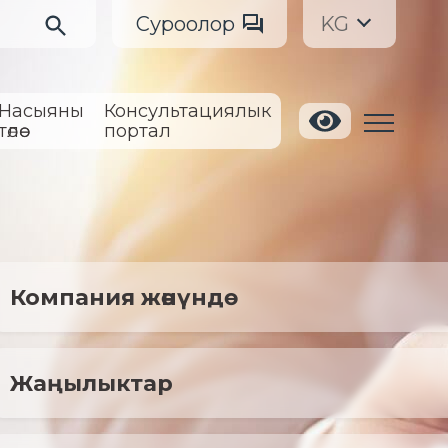
Суроолор
KG
Насыяны
Консультациялык
төлөө
портал
Компания жөнүндө
Жаңылыктар