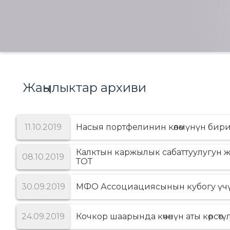
Жаңылыктар архиви
11.10.2019
Насыя портфелинин кѳлѳмүнүн бир
Калктын каржылык сабаттуулугун 
08.10.2019
ТОТ
30.09.2019
МФО Ассоциациясынын кубогу үчү
24.09.2019
Кочкор шаарында кѳчѳнүн аты кѳрсѳтү