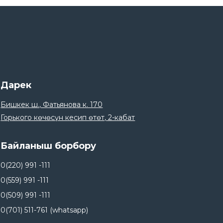
Дарек
Бишкек ш., Фатьянова к. 170
Горького көчөсүн кесип өтөт, 2-кабат
Байланыш борбору
0(220) 991 -111
0(559) 991 -111
0(509) 991 -111
0(701) 511-761 (whatsapp)