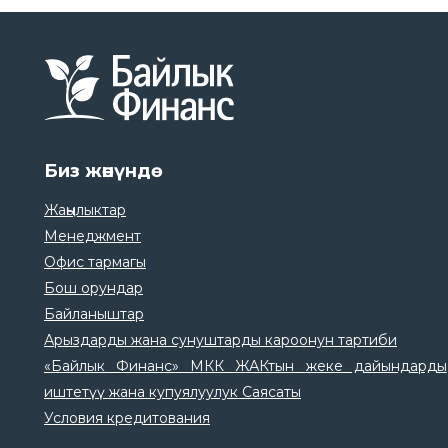
Биз жөнүндө
Жаңылыктар
Менеджмент
Офис тармагы
Бош орундар
Байланыштар
Арыздарды жана сунуштарды кароонун тартиби
«Байлык Финанс» МКК ЖАКтын жеке дайындарды
иштетүү жана купуялуулук Саясаты
Условия кредитования