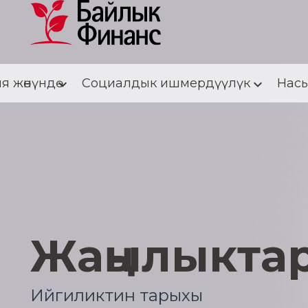
я жөнүндө
Социалдык ишмердүүлүк
Насы
Жаңылыкта
Ийгиликтин тарыхы