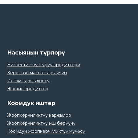
Насыянын түрлорү
Бизнести өнүктүрүү кредиттери
Керектөө максаттары үчүн
Ислам каржылоосу
Жашыл кредиттер
Коомдук иштер
Жоопкерчиликтүү каржылоо
Жоопкерчиликтүү иш берүүчү
Коомдун жоопкерчиликтүү мүчөсү