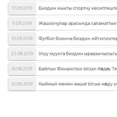
17.09.2019
Биздин мыкты спортчу кесиптеште
11.09.2019
Жашоочулар арасында саламаттыкт
10.09.2019
Футбол боюнча биздин ийгиликтер
23.08.2019
Улуу муунга биздин ыраазычылыгы
16.08.2019
Байлык Финанстын Ысык-Кѳлдѳгү Te
10.08.2019
Кыймыл менен жаша! Ысык-кѳлдү үч