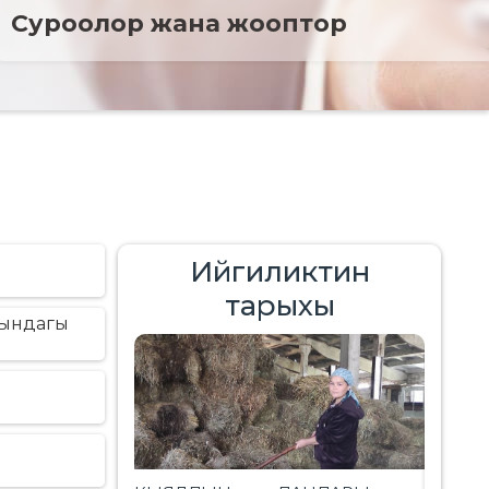
Cуроолор жана жооптор
Ийгиликтин
тарыхы
гындагы