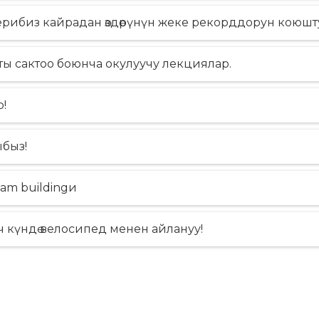
СҮЙҮҮ МЕНЕН БЫШЫРЫЛГАН НАН
АЗЫКТАР!
Тигүү — жашоо с
рибиз кайрадан ѳздѳрүнүн жеке рекорддорун коюшт
18.06.2025
20.07.2024
ы сактоо боюнча окулуучу лекциялар.
!
быз!
am buildingи
 күндѳ велосипед менен айлануу!