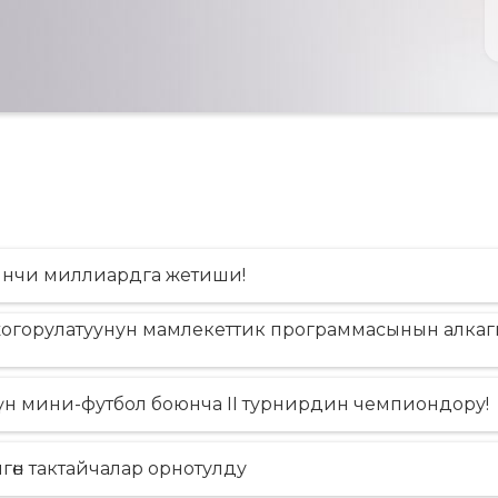
инчи миллиардга жетиши!
жогорулатуунун мамлекеттик программасынын алка
н мини-футбол боюнча II турнирдин чемпиондору!
лгѳн тактайчалар орнотулду