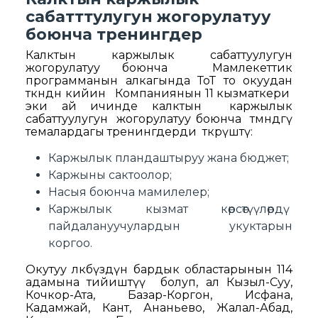
сабатттулугун жогорулатуу
боюнча тренингдер
Калктын каржылык сабаттуулугун
жогорулатуу боюнча Мамлекеттик
программанын алкагында ТоТ то окуудан
ѳткѳндѳн кийин Компаниянын 11 кызматкери
эки ай ичинде калктын каржылык
сабаттуулугун жогорулатуу боюнча тѳмѳндѳгү
темалардагы тренингдерди ѳткѳрүштү:
Каржылык пландаштыруу жана бюджет;
Каржыны сактоолор;
Насыя боюнча мамилелер;
Каржылык кызмат кѳрсѳтүүлѳрдү
пайдалануучулардын укуктарын
коргоо.
Окутуу ѳлкѳбүздүн бардык областарынын 114
адамына тийиштүү болуп, ал Кызыл-Суу,
Кочкор-Ата, Базар-Коргон, Исфана,
Кадамжай, Кант, Ананьево, Жалал-Абад,