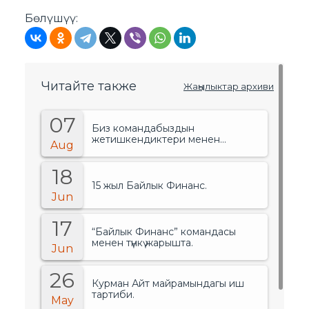
Бөлүшүү:
Читайте также
Жаңылыктар архиви
07
Биз командабыздын
жетишкендиктери менен
Aug
сыймыктанабыз!.
18
15 жыл Байлык Финанс.
Jun
17
“Байлык Финанс” командасы
менен түнкү жарышта.
Jun
26
Курман Айт майрамындагы иш
тартиби.
May