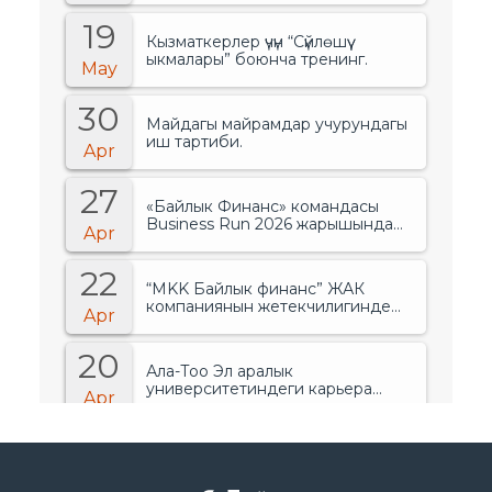
19
Кызматкерлер үчүн “Сүйлөшүү
ыкмалары” боюнча тренинг.
May
30
Майдагы майрамдар учурундагы
иш тартиби.
Apr
27
«Байлык Финанс» командасы
Business Run 2026 жарышында
Apr
банктар менен финансылык
уюмдардын арасында биринчи
22
орунду ээледи..
“MKK Байлык финанс” ЖАК
компаниянын жетекчилигинде
Apr
өзгөрүүлөр болгонун жарыялады.
20
Ала-Тоо Эл аралык
университетиндеги карьера
Apr
жарманкеси.
15
“Ала-Тоо” Эл аралык
университетинин студенттери үчүн
Apr
тренинг.