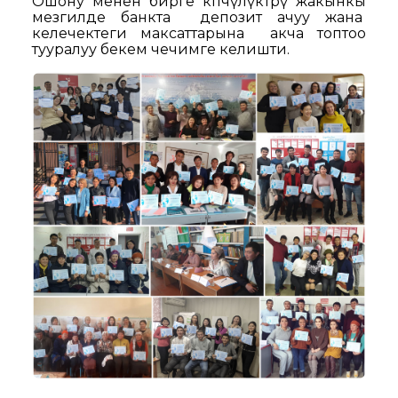
Ошону менен бирге кѳпчүлүктѳрү жакынкы
мезгилде банкта депозит ачуу жана
келечектеги максаттарына акча топтоо
тууралуу бекем чечимге келишти.