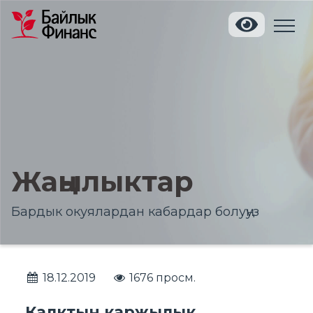
Жаңылыктар
Бардык окуялардан кабардар болуңуз
18.12.2019
1676 просм.
Калктын каржылык