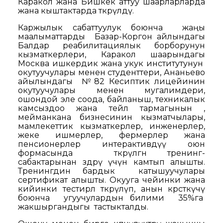
Каракол жана Бишкек аттуу шаарларларда
жана кыштактарда ѳткѳрүлдү.
Каржылык сабаттуулук боюнча жаңы
маалыматтарды Базар-Коргон айлындагы
Балдар реабилитациялык борборунун
кызматкерлери, Каракол шаарындагы
Москва ишкердик жана укук институтунун
окутуучулары менен студенттери, Ананьево
айылындагы №82 Кесиптик лицейинин
окутуучулары менен мугалимдери,
ошондой эле соода, байланыш, техникалык
камсыздоо жана тейлѳѳ тармагынын ,
мейманкана бизнесинин кызматчылары,
мамлекеттик кызматкерлер, инженерлер,
жеке ишмерлер, фермерлер жана
пенсионерлер интерактивдүү оюн
формасында ѳткѳрүлгѳн тренинг-
сабактарынан ѳздѳрү үчүн камтып алышты.
Тренингдин бардык катышуучулары
сертификат алышты. Окууга чейинки жана
кийинки тестирлѳѳ ѳткѳрүлүп, анын кѳрсѳткүчү
боюнча угуучулардын билими 35%га
жакшыргандыгы тастыкталды.