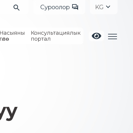
Суроолор
KG
Насыяны
Консультациялык
төлөө
портал
уу