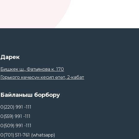
Дарек
Бишкек ш., Фатьянова к. 170
Горького көчөсүн кесип өтөт, 2-кабат
Байланыш борбору
0(220) 991 -111
0(559) 991 -111
0(509) 991 -111
0(701) 511-761 (whatsapp)