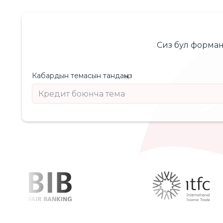
Сиз бул форман
Кабардын темасын тандаңыз