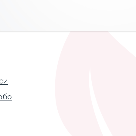
си
обо