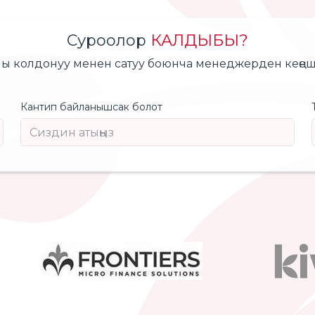
Суроолор
КАЛДЫБЫ?
ы колдонуу менен сатуу боюнча менеджерден кеңеш 
Кантип байланышсак болот