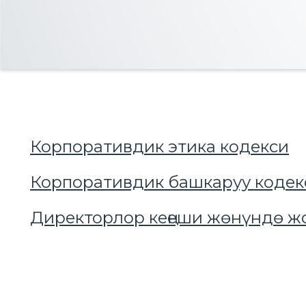
Корпоративдик этика кодекси
Корпоративдик башкаруу кодек
Директорлор кеңеши жөнүндө ж