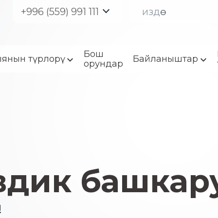
+996 (559) 991 111
Бош
янын түрлорү
Байланыштар
орундар
вдик башкар
!