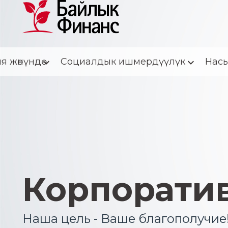
я жөнүндө
Социалдык ишмердүүлүк
Насы
Корпорати
Наша цель - Ваше благополучие