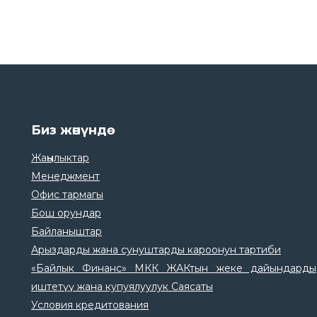
Биз жөнүндө
Жаңылыктар
Менеджмент
Офис тармагы
Бош орундар
Байланыштар
Арыздарды жана сунуштарды кароонун тартиби
«Байлык Финанс» МКК ЖАКтын жеке дайындарды
иштетүү жана купуялуулук Саясаты
Условия кредитования