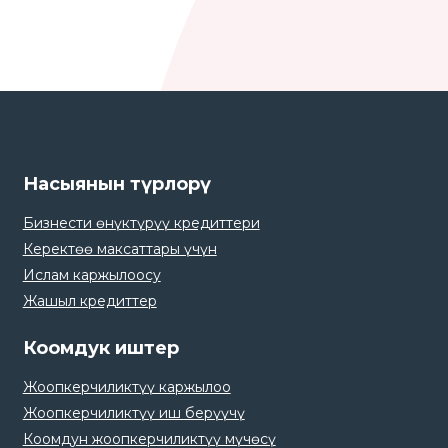
Насыянын түрлорү
Бизнести өнүктүрүү кредиттери
Керектөө максаттары үчүн
Ислам каржылоосу
Жашыл кредиттер
Коомдук иштер
Жоопкерчиликтүү каржылоо
Жоопкерчиликтүү иш берүүчү
Коомдун жоопкерчиликтүү мүчөсү