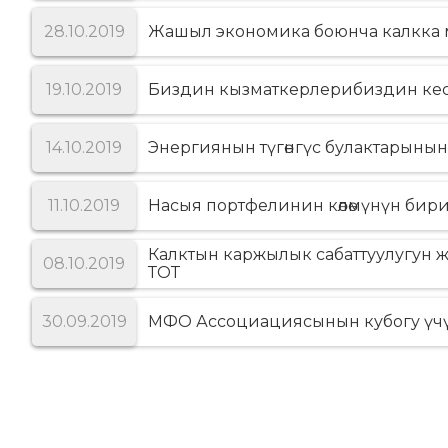
28.10.2019
Жашыл экономика боюнча калкка 
19.10.2019
Биздин кызматкерлерибиздин кеси
14.10.2019
Энергиянын түгѳнгүс булактарыны
11.10.2019
Насыя портфелинин кѳлѳмүнүн бир
Калктын каржылык сабаттуулугун 
08.10.2019
ТОТ
30.09.2019
МФО Ассоциациясынын кубогу үчү