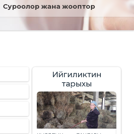
Cуроолор жана жооптор
Ийгиликтин
тарыхы