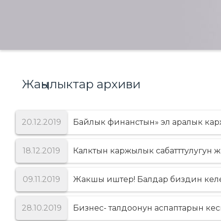
Жаңылыктар архиви
20.12.2019
Байлык финанстын» эл аралык ка
18.12.2019
Калктын каржылык сабатттулугун 
09.11.2019
Жакшы иштер! Балдар биздин кел
28.10.2019
Бизнес- талдоонун аспаптарын ке