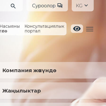
Суроолор
KG
Насыяны
Консультациялык
төлөө
портал
Компания жөнүндө
Жаңылыктар