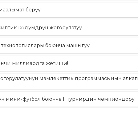
СҮЙҮҮ МЕНЕН БЫШЫРЫЛГАН НАН
АЗЫКТАР!
Тигүү — жашоо с
маалымат берүү
18.06.2025
20.07.2024
птик кѳндүмдѳрүн жогорулатуу.
н технологиялары боюнча машыгуу
инчи миллиардга жетиши!
жогорулатуунун мамлекеттик программасынын алка
н мини-футбол боюнча II турнирдин чемпиондору!