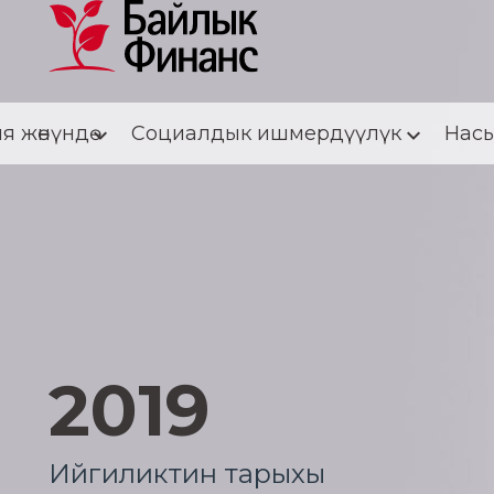
я жөнүндө
Социалдык ишмердүүлүк
Насы
2019
Ийгиликтин тарыхы