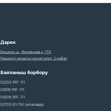
Дарек
Бишкек ш., Фатьянова к. 170
Горького көчөсүн кесип өтөт, 2-кабат
Байланыш борбору
0(220) 991 -111
0(559) 991 -111
0(509) 991 -111
0(701) 511-761 (whatsapp)