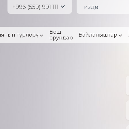
+996 (559) 991 111
Бош
янын түрлорү
Байланыштар
орундар