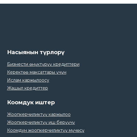
Насыянын түрлорү
Бизнести өнүктүрүү кредиттери
Керектөө максаттары үчүн
Ислам каржылоосу
Жашыл кредиттер
Коомдук иштер
Жоопкерчиликтүү каржылоо
Жоопкерчиликтүү иш берүүчү
Коомдун жоопкерчиликтүү мүчөсү