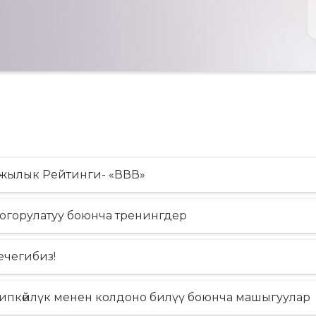
ржылык Рейтинги- «ВВВ»
жогорулатуу боюнча тренингдер
ечегибиз!
сипкѳйлүк менен колдоно билүү боюнча машыгуулар