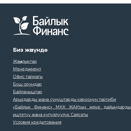
Биз жөнүндө
Жаңылыктар
Менеджмент
Офис тармагы
Бош орундар
Байланыштар
Арыздарды жана сунуштарды кароонун тартиби
«Байлык Финанс» МКК ЖАКтын жеке дайындарды
иштетүү жана купуялуулук Саясаты
Условия кредитования