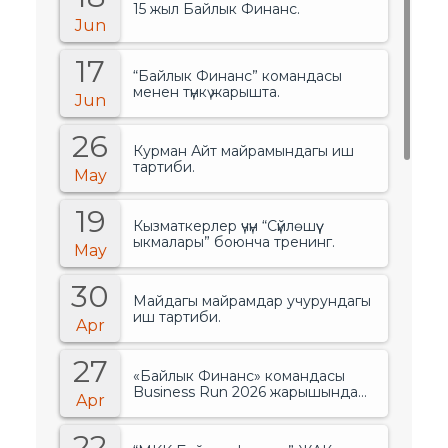
15 жыл Байлык Финанс.
Jun
17
“Байлык Финанс” командасы
менен түнкү жарышта.
Jun
26
Курман Айт майрамындагы иш
тартиби.
May
19
Кызматкерлер үчүн “Сүйлөшүү
ыкмалары” боюнча тренинг.
May
30
Майдагы майрамдар учурундагы
иш тартиби.
Apr
27
«Байлык Финанс» командасы
Business Run 2026 жарышында
Apr
банктар менен финансылык
уюмдардын арасында биринчи
22
орунду ээледи..