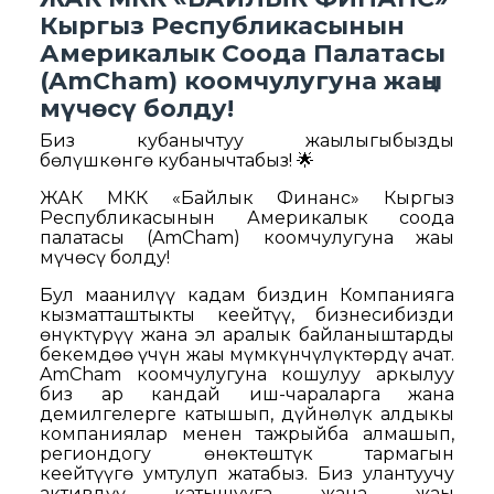
Кыргыз Республикасынын
Америкалык Соода Палатасы
(AmCham) коомчулугуна жаңы
мүчөсү болду!
Биз кубанычтуу жаңылыгыбызды
бөлүшкөнгө кубанычтабыз! 🌟
ЖАК МКК «Байлык Финанс» Кыргыз
Республикасынын Америкалык соода
палатасы (AmCham) коомчулугуна жаңы
мүчөсү болду!
Бул маанилүү кадам биздин Компанияга
кызматташтыкты кеңейтүү, бизнесибизди
өнүктүрүү жана эл аралык байланыштарды
бекемдөө үчүн жаңы мүмкүнчүлүктөрдү ачат.
AmCham коомчулугуна кошулуу аркылуу
биз ар кандай иш-чараларга жана
демилгелерге катышып, дүйнөлүк алдыңкы
компаниялар менен тажрыйба алмашып,
региондогу өнөктөштүк тармагын
кеңейтүүгө умтулуп жатабыз. Биз улантуучу
активдүү катышууга жана жаңы