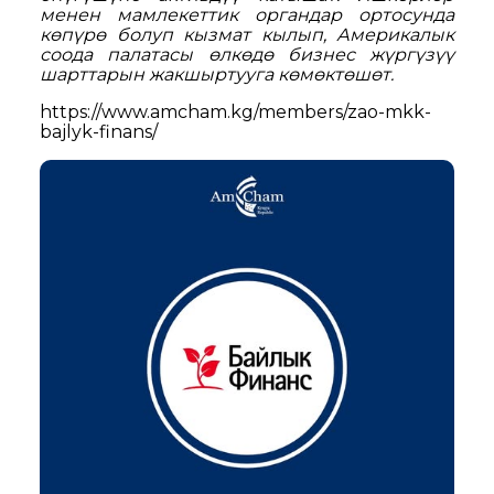
менен мамлекеттик органдар ортосунда
көпүрө болуп кызмат кылып, Америкалык
соода палатасы өлкөдө бизнес жүргүзүү
шарттарын жакшыртууга көмөктөшөт.
https://www.amcham.kg/members/zao-mkk-
bajlyk-finans/