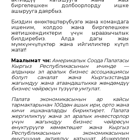
биргелешкен долбоорлорду ишке
ашырууга даярбыз.
Биздин өнөктөштөрүбүзгө жана командага
ишеним, колдоо жана биргелешкен
жетишкендиктери үчүн ыраазычылык
билдиребиз. Алда дагы жаңы
мүмкүнчүлүктөр жана ийгиликтер күтүп
жатат!
Маалымат үчүн:
Америкалык Соода Палатасы
Кыргыз Республикасынын ичинде —
алдыңкы эл аралык бизнес ассоциациясы
болуп саналат жана Кыргызстанда
жагымдуу жана атаандаштыкка жөндөмдүү
бизнес чөйрөсүн түзүүгө умтулат.
Палата экономикасынын ар кайсы
тармактарынан 100дөн ашык ири, орто жана
кичи ишканаларды бириктирет. Палата
жергиликтүү жана эл аралык инвесторлор
үчүн жагымдуу бизнес чөйрөсүн
өнүктүрүүгө көмөктөшөт жана Кыргыз
Республикасынын экономикасынын
өнүгүшүнө активдүү катышат. Ишкерлер