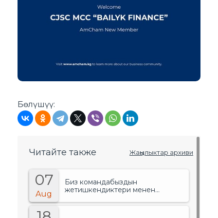
Бөлүшүү:
Читайте также
Жаңылыктар архиви
07
Биз командабыздын
жетишкендиктери менен
Aug
сыймыктанабыз!.
18