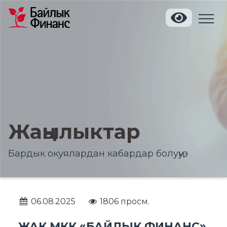
Жаңылыктар
Бардык окуялардан кабардар болуңуз
06.08.2025
1806 просм.
ЖАК МКК «БАЙЛЫК ФИНАНС»