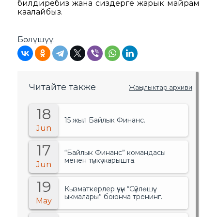
билдиребиз жана сиздерге жарык майрам
каалайбыз.
Бөлүшүү:
Читайте также
Жаңылыктар архиви
18
15 жыл Байлык Финанс.
Jun
17
“Байлык Финанс” командасы
менен түнкү жарышта.
Jun
19
Кызматкерлер үчүн “Сүйлөшүү
ыкмалары” боюнча тренинг.
May