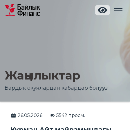
Жаңылыктар
Бардык окуялардан кабардар болуңуз
26.05.2026
5542 просм.
Курман Айт майрамындагы