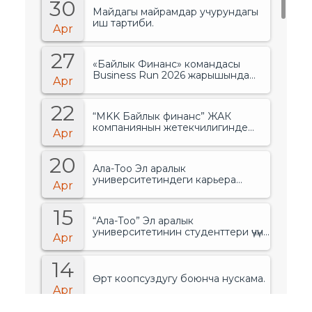
30
Майдагы майрамдар учурундагы
иш тартиби.
Apr
27
«Байлык Финанс» командасы
Business Run 2026 жарышында
Apr
банктар менен финансылык
уюмдардын арасында биринчи
22
орунду ээледи..
“MKK Байлык финанс” ЖАК
компаниянын жетекчилигинде
Apr
өзгөрүүлөр болгонун жарыялады.
20
Ала-Тоо Эл аралык
университетиндеги карьера
Apr
жарманкеси.
15
“Ала-Тоо” Эл аралык
университетинин студенттери үчүн
Apr
тренинг.
14
Өрт коопсуздугу боюнча нускама.
Apr