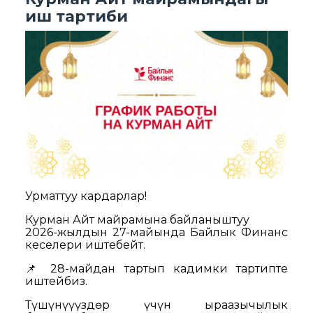
иш тартиби
Урматтуу кардарлар!
Курман Айт майрамына байланыштуу
2026-жылдын 27-майында Байлык Финанс
кеңселери иштебейт.
📌 28-майдан тартып кадимки тартипте
иштейбиз.
Түшүнүүңүздөр үчүн ыраазычылык