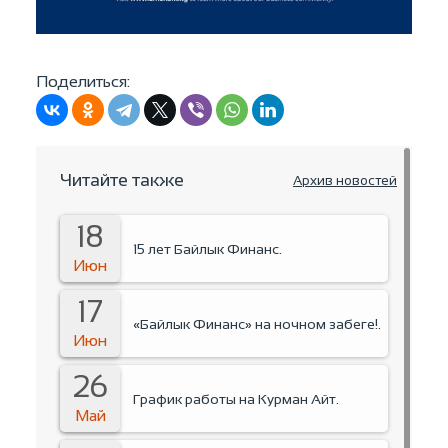
Поделиться:
Читайте также
Архив новостей
18
15 лет Байлык Финанс.
Июн
17
«Байлык Финанс» на ночном забеге!.
Июн
26
График работы на Курман Айт.
Май