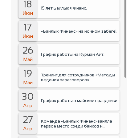
18
15 лет Байлык Финанс.
Июн
17
«Байлык Финанс» на ночном забеге!.
Июн
26
График работы на Курман Айт.
Май
19
Тренинг для сотрудников «Методы
ведения переговоров».
Май
30
График работы в майские праздники.
Апр
27
Команда «Байлык Финанс»заняла
первое место среди банков и
Апр
финансовых организаций на
Business run 2026.