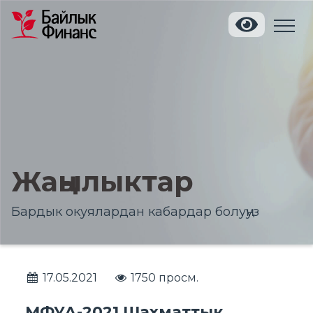
Жаңылыктар
Бардык окуялардан кабардар болуңуз
17.05.2021
1750 просм.
МФУА-2021 Шахматтык