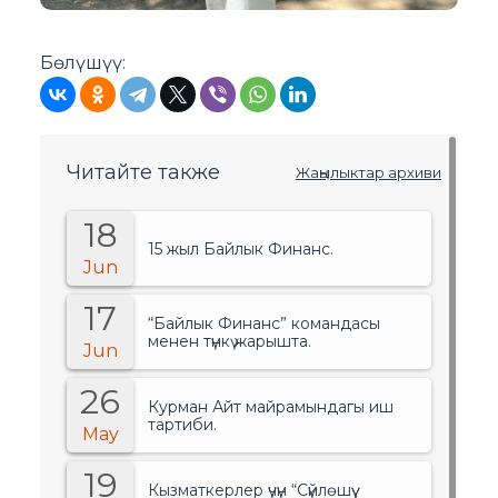
Бөлүшүү:
Читайте также
Жаңылыктар архиви
18
15 жыл Байлык Финанс.
Jun
17
“Байлык Финанс” командасы
менен түнкү жарышта.
Jun
26
Курман Айт майрамындагы иш
тартиби.
May
19
Кызматкерлер үчүн “Сүйлөшүү