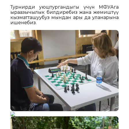
Турнирди уюштургандыгы үчүн МФУАга
ыраазычылык билдиребиз жана жемиштүү
кызматташуубуз мындан ары да уланарына
ишенебиз.