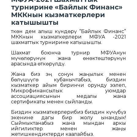
турнирине «Байлык Финанс»
МККнын кызматкерлери
катышышты
Өткөн дем алыш күндөрү “Байлык Финанс”
МККнын кызматкерлери МФУА -2021
шахматтык турнирине катышышты.
Шахмат боюнча турнир МФУАнун
мүчөлөрүнүн жана өнөктөштөрүнүн
арасында өткөрүлдү.
Жана биз эң сонун жаңылык менен
бөлүшүүгѳ кубанычтабыз, биздин
кызматкер айым биринчи орунду ээлеп,
Микрофинансылык уюмдар
ассоциациясынын медалы жана
сертификаты менен сыйланды.
Биздин кызматкерлерибиз биздин күчүбүз
экенине дагы бир жолу ынандык!
Сыймыктанабыз жана мындан аркы
ийгиликтер менен жаңы
жетишкендиктерди каалайбыз.