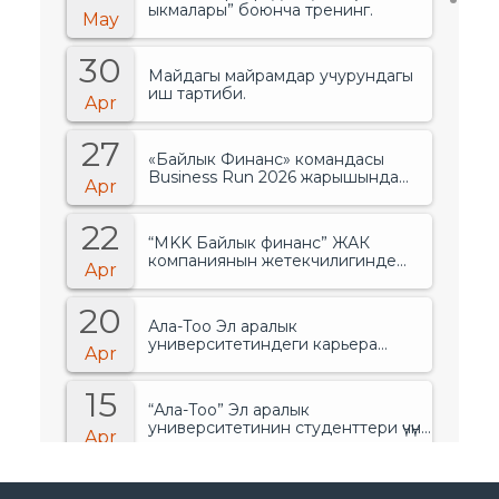
ыкмалары” боюнча тренинг.
May
30
Майдагы майрамдар учурундагы
иш тартиби.
Apr
27
«Байлык Финанс» командасы
Business Run 2026 жарышында
Apr
банктар менен финансылык
уюмдардын арасында биринчи
22
орунду ээледи..
“MKK Байлык финанс” ЖАК
компаниянын жетекчилигинде
Apr
өзгөрүүлөр болгонун жарыялады.
20
Ала-Тоо Эл аралык
университетиндеги карьера
Apr
жарманкеси.
15
“Ала-Тоо” Эл аралык
университетинин студенттери үчүн
Apr
тренинг.
14