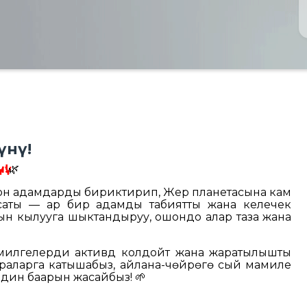
үнү!
ү!
🌿
догон адамдарды бириктирип, Жер планетасына кам
н максаты — ар бир адамды табиятты жана келечек
рын кылууга шыктандыруу, ошондо алар таза жана
илгелерди активдүү колдойт жана жаратылышты
-чараларга катышабыз, айлана-чөйрөгө сый мамиле
ндин баарын жасайбыз! 🌱