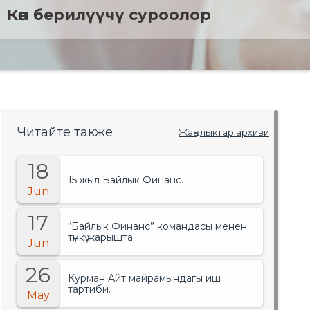
Көп берилүүчү суроолор
Читайте также
Жаңылыктар архиви
18
15 жыл Байлык Финанс.
Jun
17
“Байлык Финанс” командасы менен
түнкү жарышта.
Jun
26
Курман Айт майрамындагы иш
тартиби.
May