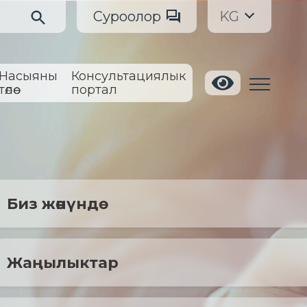
Суроолор
KG
Насыяны
Консультациялык
төлөө
портал
Биз жөнүндө
Жаңылыктар