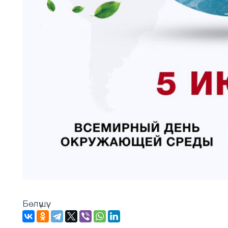
Бөлүшүү: