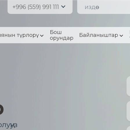
+996 (559) 991 111
Бош
янын түрлорү
Байланыштар
орундар
р
луңуз