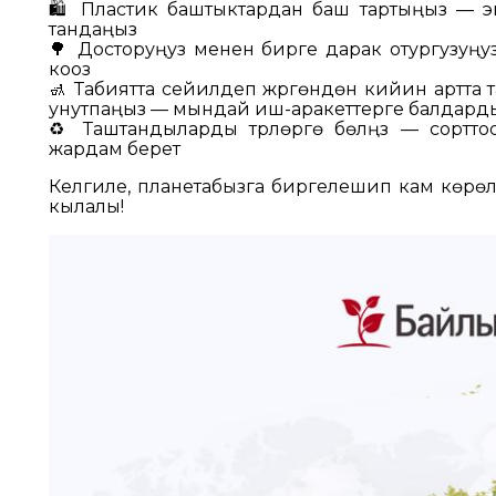
🛍️ Пластик баштыктардан баш тартыңыз — 
тандаңыз
🌳 Досторуңуз менен бирге дарак отургузуң
кооз
🚮 Табиятта сейилдеп жүргөндөн кийин артта та
унутпаңыз — мындай иш-аракеттерге балдарды үйрө
♻️ Таштандыларды түрлөргө бөлүңүз — сортто
жардам берет
Келгиле, планетабызга биргелешип кам көрөлү!
кылалы!