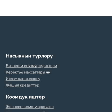
Насыянын түрлорү
Бизнести өнүктүрүү кредиттери
Керектөө максаттары үчүн
Ислам каржылоосу
Жашыл кредиттер
Коомдук иштер
Жоопкерчиликтүү каржылоо