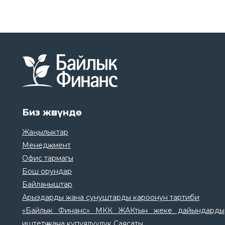
Биз жөнүндө
Жаңылыктар
Менеджмент
Офис тармагы
Бош орундар
Байланыштар
Арыздарды жана сунуштарды кароонун тартиби
«Байлык Финанс» МКК ЖАКтын жеке дайындарды
иштетүү жана купуялуулук Саясаты