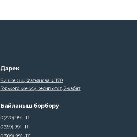
Дарек
Бишкек ш., Фатьянова к. 170
Горького көчөсүн кесип өтөт, 2-кабат
Байланыш борбору
0(220) 991 -111
0(559) 991 -111
0(509) 991 -111