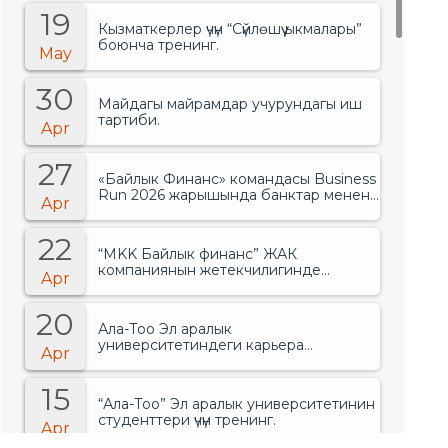
19
Кызматкерлер үчүн “Сүйлөшүү ыкмалары”
боюнча тренинг.
May
30
Майдагы майрамдар учурундагы иш
тартиби.
Apr
27
«Байлык Финанс» командасы Business
Run 2026 жарышында банктар менен
Apr
финансылык уюмдардын арасында
биринчи орунду ээледи..
22
“MKK Байлык финанс” ЖАК
компаниянын жетекчилигинде
Apr
өзгөрүүлөр болгонун жарыялады.
20
Ала-Тоо Эл аралык
университетиндеги карьера
Apr
жарманкеси.
15
“Ала-Тоо” Эл аралык университетинин
студенттери үчүн тренинг.
Apr