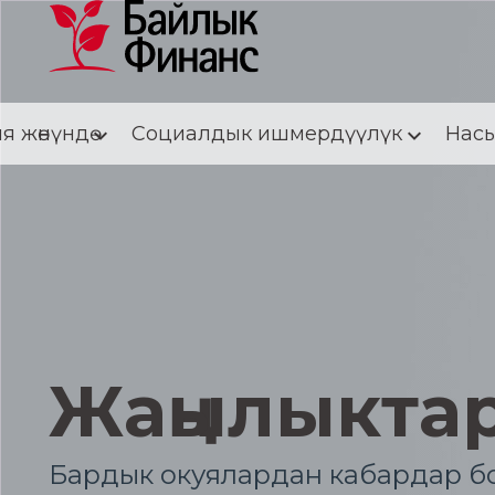
я жөнүндө
Социалдык ишмердүүлүк
Насы
Жаңылыкта
Бардык окуялардан кабардар бо