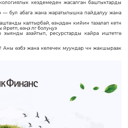
экологиялык кездемеден жасалган баштыктарды
уз — бул абага жана жаратылышка пайдалуу жана
штанды калтырбай, өзүңүздөн кийин тазалап кетүүнү
түп, өзүңүз үлгү болуңуз
о зыянды азайтып, ресурстарды кайра иштетүүгө
 Аны өзүбүз жана келечек муундар үчүн жакшыраак