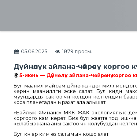
05.06.2025
1879 просм.
Дүйнөлүк айлана-чөйрөнү коргоо к
🌍
5-июнь — Дүйнөлүк айлана-чөйрөнү коргоо күн
Бул маанилүү майрам дүйнө жүзүндөгү миллион
көрүүнүн маанилүүлүгүн эске салат. Бул күндү
муундарды сактоо үчүн колдон келгендин баа
кооз планетадан ырахат ала алышат.
«Байлык Финанс» МКК ЖАК экологиялык дем
коргоого кам көрөт. Биз бул жаатта түрдүү иш
кылабыз жана аны сактоо үчүн колубуздан келге
Бул күнү ар ким өз салымын кошо алат: