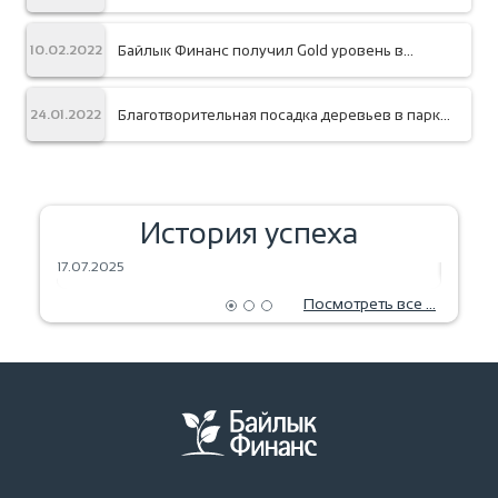
Шахматном блиц турнире «Думающий король»
Байлык Финанс получил Gold уровень в
10.02.2022
сертификации по принципам защите клиентов
Благотворительная посадка деревьев в парке
24.01.2022
«Адинай»
История успеха
ЗЕРНА МЕЧТЫ — УРОЖАЙ БУДУЩЕГО
ВЫПЕЧ
17.07.2025
18.06.2
Посмотреть все ...