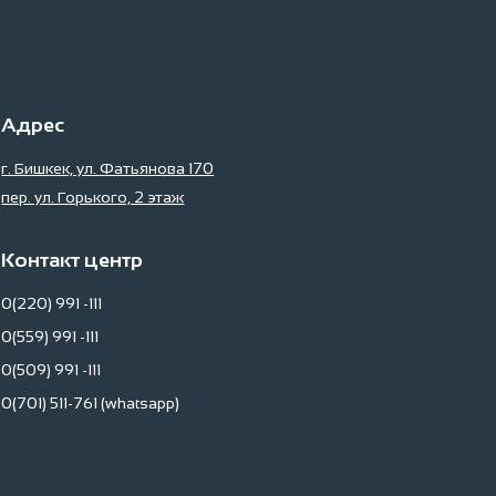
Адрес
г. Бишкек, ул. Фатьянова 170
пер. ул. Горького, 2 этаж
Контакт центр
0(220) 991 -111
0(559) 991 -111
0(509) 991 -111
0(701) 511-761 (whatsapp)