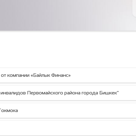
 от компании «Байлык Финанс»
 инвалидов Первомайского района города Бишкек”
.Токмока
ВЫПЕЧКА С ЛЮБОВЬЮ!
Тигүү — жашоо сым