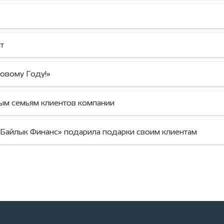
18.06.2025
20.07.2024
т
Новому Году!»
ым семьям клиентов компании
Байлык Финанс» подарила подарки своим клиентам