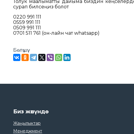
Толук маалыматты дайыма биздин кеңселерд
сурап билсеңиз болот
0220 991 111
0559 991 111
0509 991 111
0701 511 761 (он-лайн чат whatsapp)
Бөлүшүү:
Биз жөнүндө
Жаңылыктар
Менеджмент