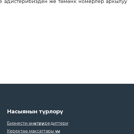
е адистерибизден же төмөнкү номерлер аркылуу
Насыянын түрлорү
Бизнести өнүктүрүү кредиттери
Керектөө максаттары үчүн