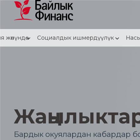
я жөнүндө
Социалдык ишмердүүлүк
Насы
Жаңылыкта
Бардык окуялардан кабардар бо