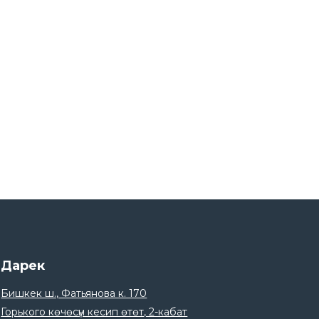
15
“Ала-Тоо” Эл аралык университетинин
студенттери үчүн тренинг.
Apr
14
Өрт коопсуздугу боюнча нускама.
Apr
14
КЭУ студенттери үчүн каржылык
сабаттуулук боюнча тренинг.
Apr
13
Байлык Финанс командасы JAZ DEMI
2026 жарышында.
Apr
06
Оштогу кардарлар үчүн тренинг.
Apr
Дарек
06
Ярмарка в ОшГУ в честь Глобальной
Бишкек ш., Фатьянова к. 170
недели денег.
Apr
Горького көчөсүн кесип өтөт, 2-кабат