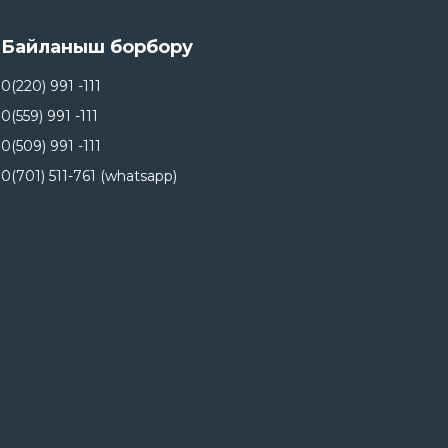
21
С Ноорузом!.
Байланыш борбору
Mar
0(220) 991 -111
20
Майрам күндөрүндө иш убактысы.
0(559) 991 -111
Mar
0(509) 991 -111
18
0(701) 511-761 (whatsapp)
Борбор Азиядагы климаттык
каржылоо боюнча тренинг.
Mar
23
Ата Мекенди коргоочулар күнү менен
куттуктайбыз!.
Feb
20
Байлык Финанс — Кыргызстандагы
микрофинансылоонун келечегин түзүүнүн
Feb
жигердүү катышуучусу..