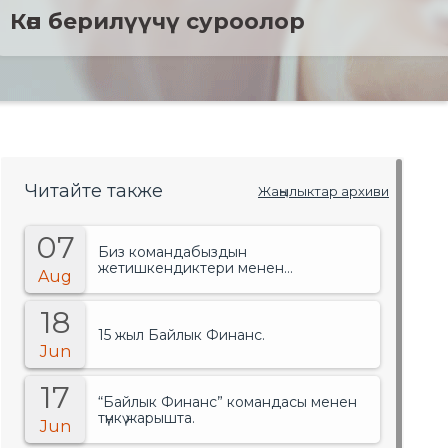
Көп берилүүчү суроолор
Читайте также
Жаңылыктар архиви
07
Биз командабыздын
жетишкендиктери менен
Aug
сыймыктанабыз!.
18
15 жыл Байлык Финанс.
Jun
17
“Байлык Финанс” командасы менен
түнкү жарышта.
Jun