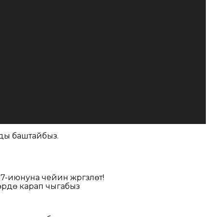
ды баштайбыз.
июнуна чейин жүргүзүлөт!
өрдө карап чыгабыз