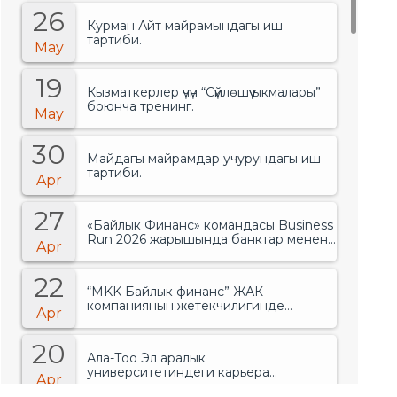
26
Курман Айт майрамындагы иш
тартиби.
May
19
Кызматкерлер үчүн “Сүйлөшүү ыкмалары”
боюнча тренинг.
May
30
Майдагы майрамдар учурундагы иш
тартиби.
Apr
27
«Байлык Финанс» командасы Business
Run 2026 жарышында банктар менен
Apr
финансылык уюмдардын арасында
биринчи орунду ээледи..
22
“MKK Байлык финанс” ЖАК
компаниянын жетекчилигинде
Apr
өзгөрүүлөр болгонун жарыялады.
20
Ала-Тоо Эл аралык
университетиндеги карьера
Apr
жарманкеси.