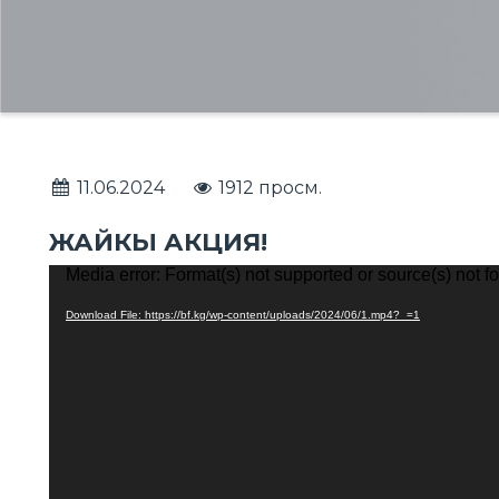
11.06.2024
1912 просм.
ЖАЙКЫ АКЦИЯ!
Media error: Format(s) not supported or source(s) not f
Video
Player
Download File: https://bf.kg/wp-content/uploads/2024/06/1.mp4?_=1