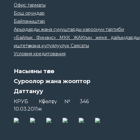
Офис тармагы
Бош орундар
Байланыштар
Арыздарды жана сунуштарды кароонун тартиби
«Байлык Финанс» МКК ЖАКтын жеке дайындарды
иштетүү жана купуялуулук Саясаты
Условия кредитования
Насыяны төлөө
Суроолор жана жооптор
Даттануу
КРУБ Күбөлүгү №346
10.03.2011ж