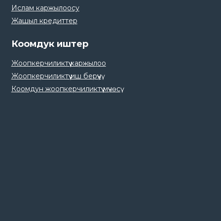
Ислам каржылоосу
Жашыл кредиттер
Коомдук иштер
Жоопкерчиликтүү каржылоо
Жоопкерчиликтүү иш берүүчү
Коомдун жоопкерчиликтүү мүчөсү