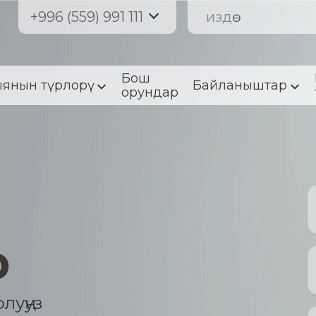
+996 (559) 991 111
Бош
янын түрлорү
Байланыштар
орундар
р
луңуз