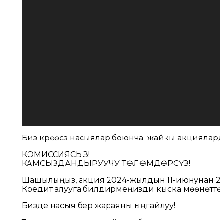
Биз күрөөсүз насыялар боюнча жайкы акциялар
КОМИССИЯСЫЗ!
КАМСЫЗДАНДЫРУУЧУ ТӨЛӨМДӨРСҮЗ!
Шашылыңыз, акция 2024-жылдын 11-июнунан 27-
Кредит алууга билдирмеңизди кыска мөөнөтт
Бизде насыя берүү жараяны ыңгайлуу!