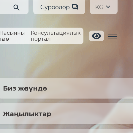
Суроолор
KG
Насыяны
Консультациялык
төлөө
портал
Биз жөнүндө
Жаңылыктар