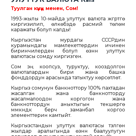
Туулган күнүң менен, Сом!
1993-жылы 10-майда улуттук валюта жүгүртүүгө
киргизилип, өлкөбүздө расмий төлөм
каражаты болуп калды!
Кыргызстан мурдагы СССРдин
курамындагы мамлекеттердин ичинен
биринчилерден болуп өзүнүн улуттук
валютасы сомду киргизген.
Сом эң коопсуз, туруктуу, кооздолгон
валюталардын бири жана башка
фонддордун арасында татыктуу көрсөтүлөт.
Кыргыз сомунун банкноттору 100% пахтадан
жасалган жана банкнотторду
жасалмалоодон коргогон жана
банкноттордун аныктыгын текшерүүгө
мүмкүндүк берүүчү заманбап коргоо
элементтерин камтыйт.
Кыргызстандын улуттук валютасы түзүлгөн
жылдар аралыгында өзүнүн баалуулугун