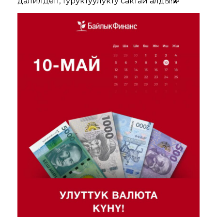
далилдеп, туруктуулукту сактай алды!💫