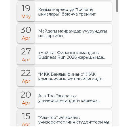
19
Кызматкерлер үчүн “Сүйлөшүү
ыкмалары” боюнча тренинг.
May
30
Майдагы майрамдар учурундагы
иш тартиби.
Apr
27
«Байлык Финанс» командасы
Business Run 2026 жарышында
Apr
банктар менен финансылык
уюмдардын арасында биринчи
22
орунду ээледи..
“MKK Байлык финанс” ЖАК
компаниянын жетекчилигинде
Apr
өзгөрүүлөр болгонун жарыялады.
20
Ала-Тоо Эл аралык
университетиндеги карьера
Apr
жарманкеси.
15
“Ала-Тоо” Эл аралык
университетинин студенттери үчүн
Apr
тренинг.