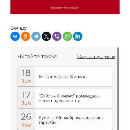
Бөлүшүү:
Читайте также
Жаңылыктар архиви
18
15 жыл Байлык Финанс.
Jun
17
“Байлык Финанс” командасы
менен түнкү жарышта.
Jun
26
Курман Айт майрамындагы иш
тартиби.
May