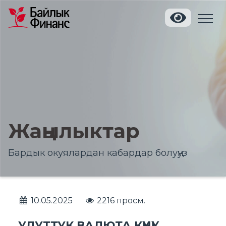
Жаңылыктар
Бардык окуялардан кабардар болуңуз
10.05.2025
2216 просм.
УЛУТТУК ВАЛЮТА КҮНҮ!