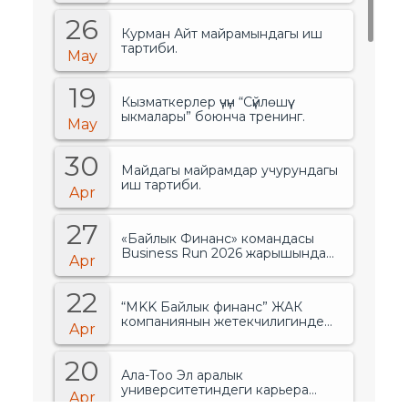
26
Курман Айт майрамындагы иш
тартиби.
May
19
Кызматкерлер үчүн “Сүйлөшүү
ыкмалары” боюнча тренинг.
May
30
Майдагы майрамдар учурундагы
иш тартиби.
Apr
27
«Байлык Финанс» командасы
Business Run 2026 жарышында
Apr
банктар менен финансылык
уюмдардын арасында биринчи
22
орунду ээледи..
“MKK Байлык финанс” ЖАК
компаниянын жетекчилигинде
Apr
өзгөрүүлөр болгонун жарыялады.
20
Ала-Тоо Эл аралык
университетиндеги карьера
Apr
жарманкеси.