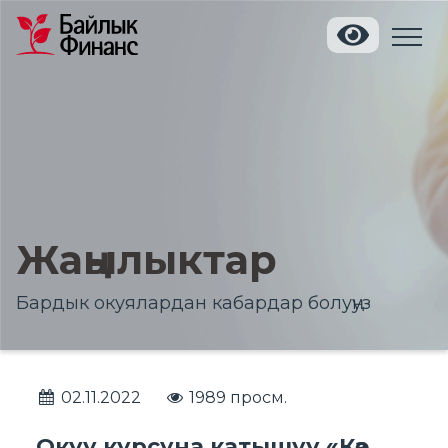
Жаңылыктар
Бардык окуялардан кабардар болуңуз
02.11.2022
1989 просм.
Окуу курсуна катышуу «Көз