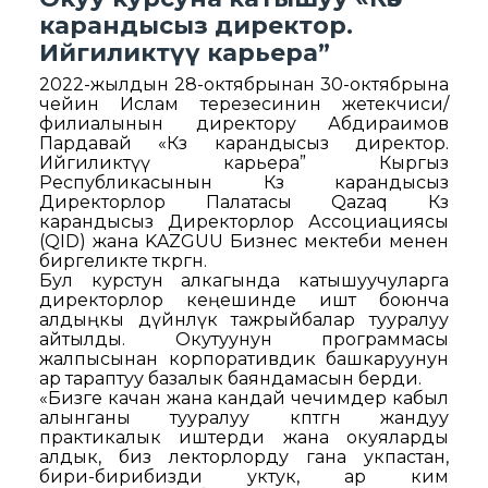
карандысыз директор.
Ийгиликтүү карьера”
2022-жылдын 28-октябрынан 30-октябрына
чейин Ислам терезесинин жетекчиси/
филиалынын директору Абдираимов
Пардавай «Көз карандысыз директор.
Ийгиликтүү карьера” Кыргыз
Республикасынын Көз карандысыз
Директорлор Палатасы Qazaq Көз
карандысыз Директорлор Ассоциациясы
(QID) жана KAZGUU Бизнес мектеби менен
биргеликте өткөргөн.
Бул курстун алкагында катышуучуларга
директорлор кеңешинде иштөө боюнча
алдыңкы дүйнөлүк тажрыйбалар тууралуу
айтылды. Окутуунун программасы
жалпысынан корпоративдик башкаруунун
ар тараптуу базалык баяндамасын берди.
«Бизге качан жана кандай чечимдер кабыл
алынганы тууралуу көптөгөн жандуу
практикалык иштерди жана окуяларды
алдык, биз лекторлорду гана укпастан,
бири-бирибизди уктук, ар ким