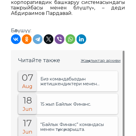
корпоративдик башкаруу системасындагы
тажрыйбасы менен бөлүштү», – деди
Абдираимов Пардавай.
Бөлүшүү:
Читайте также
Жаңылыктар архиви
07
Биз командабыздын
жетишкендиктери менен
Aug
сыймыктанабыз!.
18
15 жыл Байлык Финанс.
Jun
17
“Байлык Финанс” командасы
менен түнкү жарышта.
Jun