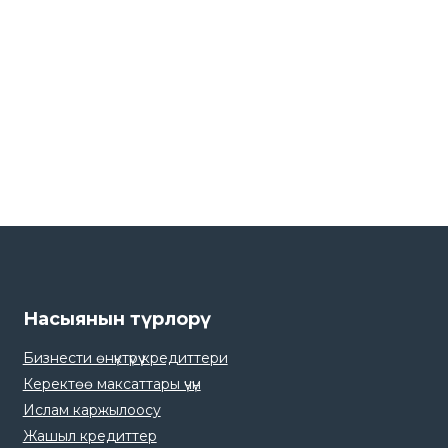
Насыянын түрлорү
Бизнести өнүктүрүү кредиттери
Керектөө максаттары үчүн
Ислам каржылоосу
Жашыл кредиттер