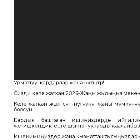
Урматтуу кардарлар жана өнөктөштөр!
Сизди келе жаткан 2026-Жаңы жылыңыз менен ч
Келе жаткан жыл өсүп-өнүгүүнү, жаңы мүмкүн
болсун.
Бардык баштаган ишиңиздерде ийгили
жетишкендиктерге шыктанууларды каалайбыз
Ишенимиңиздер жана кызматташтыгыңыздар ү