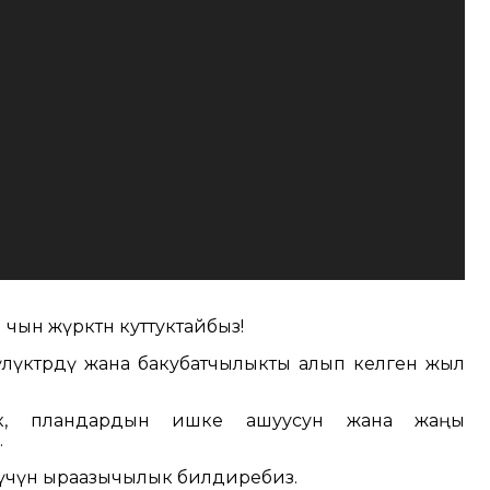
ын жүрөктөн куттуктайбыз!
чүлүктөрдү жана бакубатчылыкты алып келген жыл
к, пландардын ишке ашуусун жана жаңы
.
чүн ыраазычылык билдиребиз.