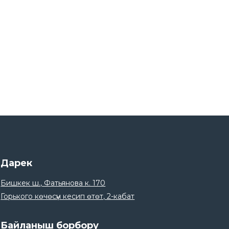
15
“Ала-Тоо” Эл аралык университетинин
студенттери үчүн тренинг.
Apr
14
Өрт коопсуздугу боюнча нускама.
Apr
14
КЭУ студенттери үчүн каржылык
сабаттуулук боюнча тренинг.
Apr
13
Байлык Финанс командасы JAZ DEMI
2026 жарышында.
Apr
06
Дарек
Оштогу кардарлар үчүн тренинг.
Apr
Бишкек ш., Фатьянова к. 170
Горького көчөсүн кесип өтөт, 2-кабат
06
Ярмарка в ОшГУ в честь Глобальной
недели денег.
Apr
Байланыш борбору