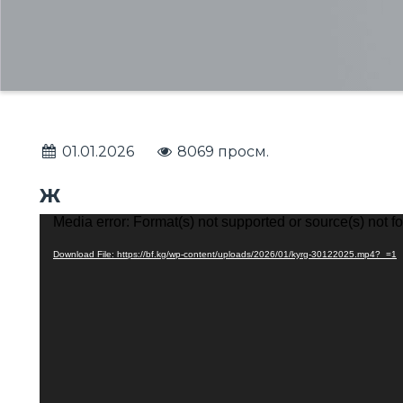
01.01.2026
8069 просм.
Ж
Media error: Format(s) not supported or source(s) not f
Video
Player
Download File: https://bf.kg/wp-content/uploads/2026/01/kyrg-30122025.mp4?_=1