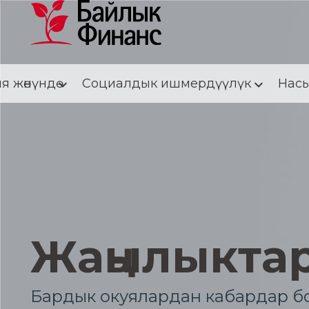
я жөнүндө
Социалдык ишмердүүлүк
Насы
Жаңылыкта
Бардык окуялардан кабардар бо