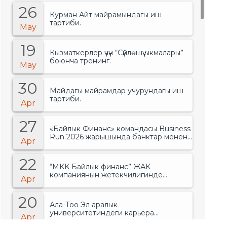
26
Курман Айт майрамындагы иш
тартиби.
May
19
Кызматкерлер үчүн “Сүйлөшүү ыкмалары”
боюнча тренинг.
May
30
Майдагы майрамдар учурундагы иш
тартиби.
Apr
27
«Байлык Финанс» командасы Business
Run 2026 жарышында банктар менен
Apr
финансылык уюмдардын арасында
биринчи орунду ээледи..
22
“MKK Байлык финанс” ЖАК
компаниянын жетекчилигинде
Apr
өзгөрүүлөр болгонун жарыялады.
20
Ала-Тоо Эл аралык
университетиндеги карьера
Apr
жарманкеси.