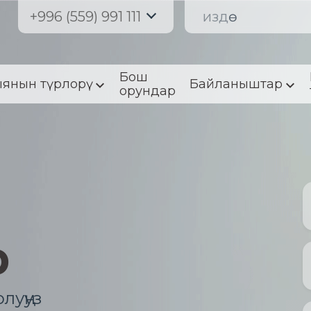
+996 (559) 991 111
Бош
янын түрлорү
Байланыштар
орундар
р
луңуз