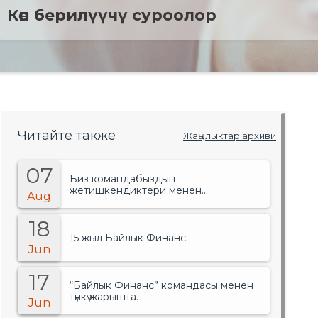
Көп берилүүчү суроолор
Читайте также
Жаңылыктар архиви
07
Биз командабыздын
жетишкендиктери менен
Aug
сыймыктанабыз!.
18
15 жыл Байлык Финанс.
Jun
17
“Байлык Финанс” командасы менен
түнкү жарышта.
Jun