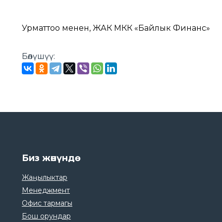
Урматтоо менен, ЖАК МКК «Байлык Финанс»
Бөлүшүү:
Биз жөнүндө
Жаңылыктар
Менеджмент
Офис тармагы
Бош орундар