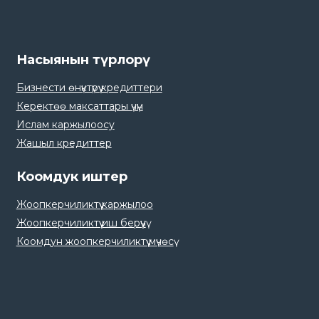
Насыянын түрлорү
Бизнести өнүктүрүү кредиттери
Керектөө максаттары үчүн
Ислам каржылоосу
Жашыл кредиттер
Коомдук иштер
Жоопкерчиликтүү каржылоо
Жоопкерчиликтүү иш берүүчү
Коомдун жоопкерчиликтүү мүчөсү