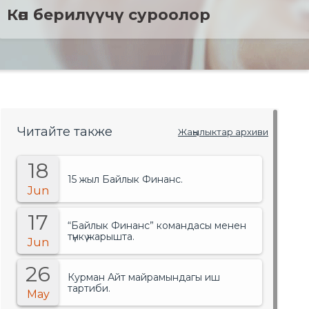
Көп берилүүчү суроолор
Читайте также
Жаңылыктар архиви
18
15 жыл Байлык Финанс.
Jun
17
“Байлык Финанс” командасы менен
түнкү жарышта.
Jun
26
Курман Айт майрамындагы иш
тартиби.
May