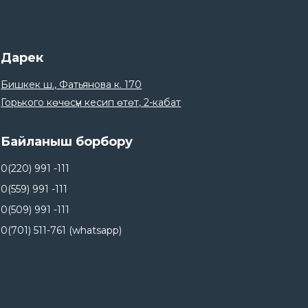
20
Майрам күндөрүндө иш убактысы.
Mar
Дарек
18
Борбор Азиядагы климаттык
Бишкек ш., Фатьянова к. 170
каржылоо боюнча тренинг.
Mar
Горького көчөсүн кесип өтөт, 2-кабат
23
Ата Мекенди коргоочулар күнү менен
куттуктайбыз!.
Байланыш борбору
Feb
20
0(220) 991 -111
Байлык Финанс — Кыргызстандагы
микрофинансылоонун келечегин түзүүнүн
0(559) 991 -111
Feb
жигердүү катышуучусу..
0(509) 991 -111
19
0(701) 511-761 (whatsapp)
Келечекке иштеген колдоо.
Feb