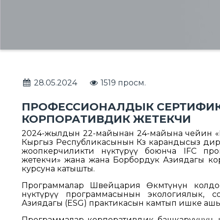
28.05.2024
1519 просм.
ПРОФЕССИОНАЛДЫК СЕРТИФИКА
КОРПОРАТИВДИК ЖЕТЕКЧИ
2024-жылдын 22-майынан 24-майына чейин 
Кыргыз Республикасынын Көз карандысыз дирек
жоопкерчиликти өнүктүрүү боюнча IFC прог
жетекчи» жана жана Борбордук Азиядагы ко
курсуна катышты.
Программалар Швейцария Өкмөтүнүн колдо
өнүктүрүү программасынын экологиялык, 
Азиядагы (ESG) практикасын камтып ишке ашы
Программалар корпоративдик башкаруунун, к