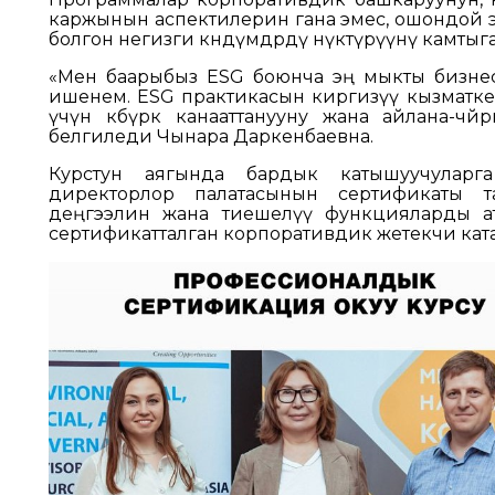
каржынын аспектилерин гана эмес, ошондой э
болгон негизги көндүмдөрдү өнүктүрүүнү камты
«Мен баарыбыз ESG боюнча эң мыкты бизнес
ишенем. ESG практикасын киргизүү кызматк
үчүн көбүрөөк канааттанууну жана айлана-чөйр
белгиледи Чынара Даркенбаевна.
Курстун аягында бардык катышуучуларг
директорлор палатасынын сертификаты 
деңгээлин жана тиешелүү функцияларды ат
сертификатталган корпоративдик жетекчи кат