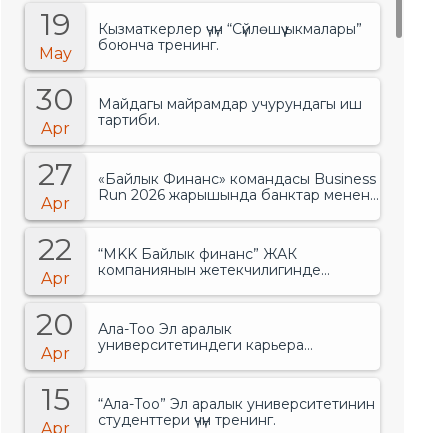
19
Кызматкерлер үчүн “Сүйлөшүү ыкмалары”
боюнча тренинг.
May
30
Майдагы майрамдар учурундагы иш
тартиби.
Apr
27
«Байлык Финанс» командасы Business
Run 2026 жарышында банктар менен
Apr
финансылык уюмдардын арасында
биринчи орунду ээледи..
22
“MKK Байлык финанс” ЖАК
компаниянын жетекчилигинде
Apr
өзгөрүүлөр болгонун жарыялады.
20
Ала-Тоо Эл аралык
университетиндеги карьера
Apr
жарманкеси.
15
“Ала-Тоо” Эл аралык университетинин
студенттери үчүн тренинг.
Apr