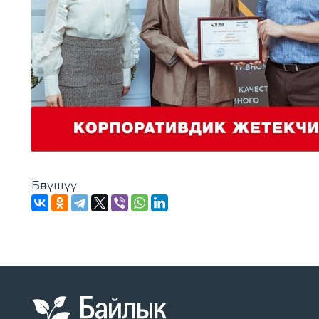
Бөлүшүү: