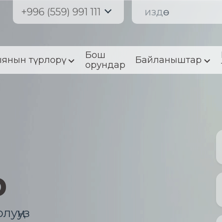
+996 (559) 991 111
Бош
янын түрлорү
Байланыштар
орундар
р
луңуз