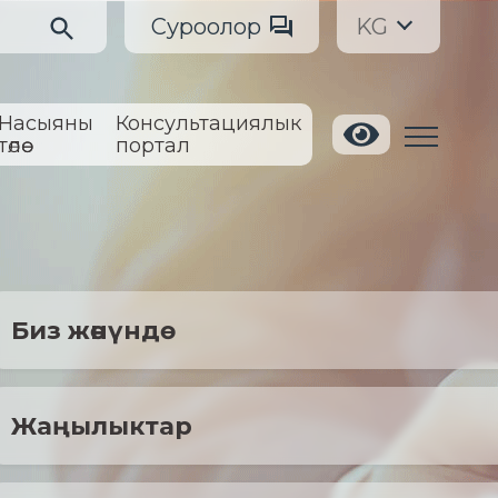
Суроолор
KG
Насыяны
Консультациялык
төлөө
портал
Биз жөнүндө
Жаңылыктар