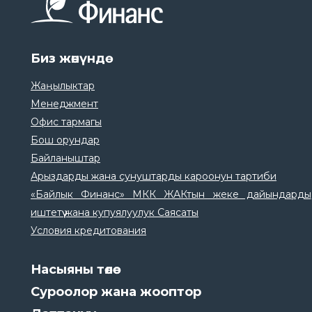
Биз жөнүндө
Жаңылыктар
Менеджмент
Офис тармагы
Бош орундар
Байланыштар
Арыздарды жана сунуштарды кароонун тартиби
«Байлык Финанс» МКК ЖАКтын жеке дайындарды
иштетүү жана купуялуулук Саясаты
Условия кредитования
Насыяны төлөө
Суроолор жана жооптор