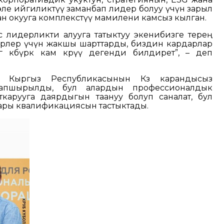
ле ийгиликтүү заманбап лидер болуу үчүн зарыл
ган окууга комплекстүү мамилени камсыз кылган.
 лидерликти алууга татыктуу экенибизге терең
ерлер үчүн жакшы шарттарды, биздин кардарлар
өгө көбүрөөк кам көрүү дегенди билдирет”, – деп
а Кыргыз Республикасынын Көз карандысыз
тапшырылды, бул алардын профессионалдык
карууга даярдыгын таануу болуп саналат, бул
ары квалификациясын тастыктады.