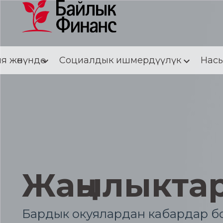
я жөнүндө
Социалдык ишмердүүлүк
Насы
Жаңылыкта
Бардык окуялардан кабардар бо