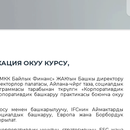
ЦИЯ ОКУУ КУРСУ,
«МКК Байлык Финанс» ЖАКтын Башкы директору
торлор палатасы, Айлана-чөйрөгө таза, социалдык
раммасы тарабынан өткөрүлгөн «Корпоративдик
рпоративдик башкаруу практикасы боюнча окуу
осу менен башкарылуучу, IFCнин Аймактарды
социалдык башкаруу, Европа жана Борбордук
рылат.
орпоративдик укуктун, стратегиянын, ESG жана