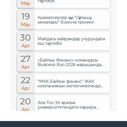
тартиби.
May
19
Кызматкерлер үчүн “Сүйлөшүү
ыкмалары” боюнча тренинг.
May
30
Майдагы майрамдар учурундагы
иш тартиби.
Apr
27
«Байлык Финанс» командасы
Business Run 2026 жарышында
Apr
банктар менен финансылык
уюмдардын арасында биринчи
22
орунду ээледи..
“MKK Байлык финанс” ЖАК
компаниянын жетекчилигинде
Apr
өзгөрүүлөр болгонун жарыялады.
20
Ала-Тоо Эл аралык
университетиндеги карьера
Apr
жарманкеси.
15
“Ала-Тоо” Эл аралык