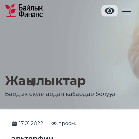
Жаңылыктар
Бардык окуялардан кабардар болуңуз
17.01.2022
просм.
альтерфин