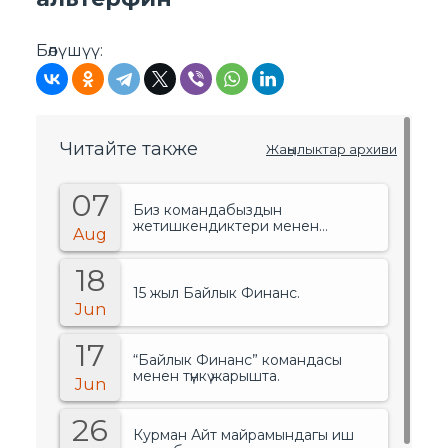
Бөлүшүү:
Читайте также
Жаңылыктар архиви
07
Биз командабыздын
жетишкендиктери менен
Aug
сыймыктанабыз!.
18
15 жыл Байлык Финанс.
Jun
17
“Байлык Финанс” командасы
менен түнкү жарышта.
Jun
26
Курман Айт майрамындагы иш