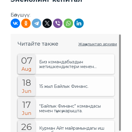
Бөлүшүү:
Читайте также
Жаңылыктар архиви
07
Биз командабыздын
жетишкендиктери менен
Aug
сыймыктанабыз!.
18
15 жыл Байлык Финанс.
Jun
17
“Байлык Финанс” командасы
менен түнкү жарышта.
Jun
26
Курман Айт майрамындагы иш