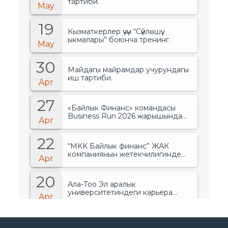
тартиби.
May
19
Кызматкерлер үчүн “Сүйлөшүү
ыкмалары” боюнча тренинг.
May
30
Майдагы майрамдар учурундагы
иш тартиби.
Apr
27
«Байлык Финанс» командасы
Business Run 2026 жарышында
Apr
банктар менен финансылык
уюмдардын арасында биринчи
22
орунду ээледи..
“MKK Байлык финанс” ЖАК
компаниянын жетекчилигинде
Apr
өзгөрүүлөр болгонун жарыялады.
20
Ала-Тоо Эл аралык
университетиндеги карьера
Apr
жарманкеси.
15
“Ала-Тоо” Эл аралык