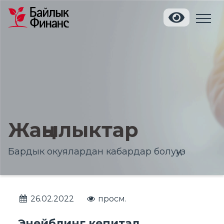
Жаңылыктар
Бардык окуялардан кабардар болуңуз
26.02.2022
просм.
Энейблинг кепитал