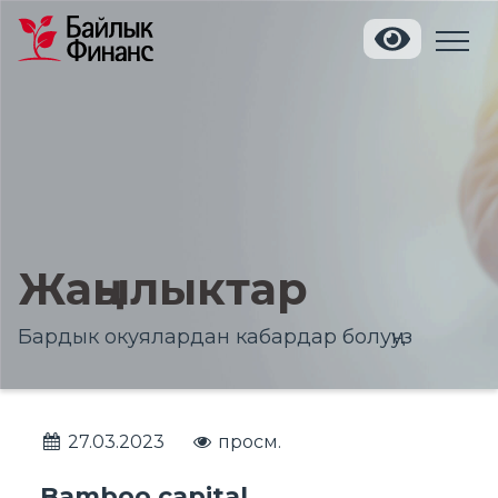
Жаңылыктар
Бардык окуялардан кабардар болуңуз
27.03.2023
просм.
Bamboo capital