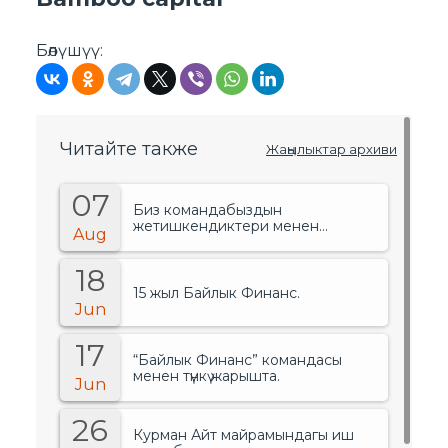
Бөлүшүү:
Читайте также
Жаңылыктар архиви
07
Биз командабыздын
жетишкендиктери менен
Aug
сыймыктанабыз!.
18
15 жыл Байлык Финанс.
Jun
17
“Байлык Финанс” командасы
менен түнкү жарышта.
Jun
26
Курман Айт майрамындагы иш