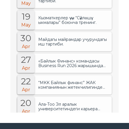
тартиби.
May
19
Кызматкерлер үчүн “Сүйлөшүү
ыкмалары” боюнча тренинг.
May
30
Майдагы майрамдар учурундагы
иш тартиби.
Apr
27
«Байлык Финанс» командасы
Business Run 2026 жарышында
Apr
банктар менен финансылык
уюмдардын арасында биринчи
22
орунду ээледи..
“MKK Байлык финанс” ЖАК
компаниянын жетекчилигинде
Apr
өзгөрүүлөр болгонун жарыялады.
20
Ала-Тоо Эл аралык
университетиндеги карьера
Apr
жарманкеси.
15
“Ала-Тоо” Эл аралык