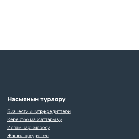
Насыянын түрлорү
Бизнести өнүктүрүү кредиттери
Керектөө максаттары үчүн
Ислам каржылоосу
Жашыл кредиттер