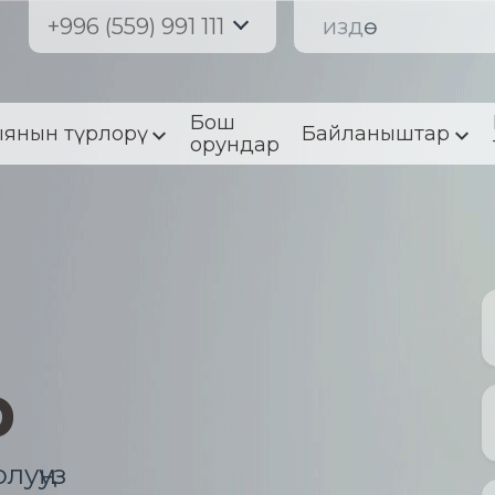
+996 (559) 991 111
Бош
янын түрлорү
Байланыштар
орундар
р
луңуз