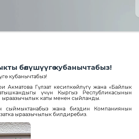
кты бөлүшүүгө кубанычтабыз!
үгө кубанычтабыз!
и Акматова Гүлзат кесипкөйлүгү жана «Байлык
атышкандыгы үчүн Кыргыз Республикасынын
ыраазычылык каты менен сыйланды.
н сыймыктанабыз жана биздин Компаниянын
лзатка ыраазычылык билдиребиз.