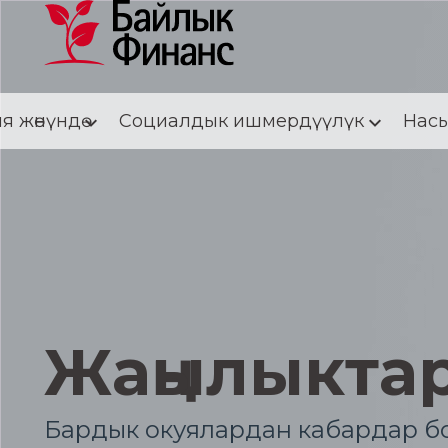
я жөнүндө
Социалдык ишмердүүлүк
Насы
Жаңылыкта
Бардык окуялардан кабардар бо