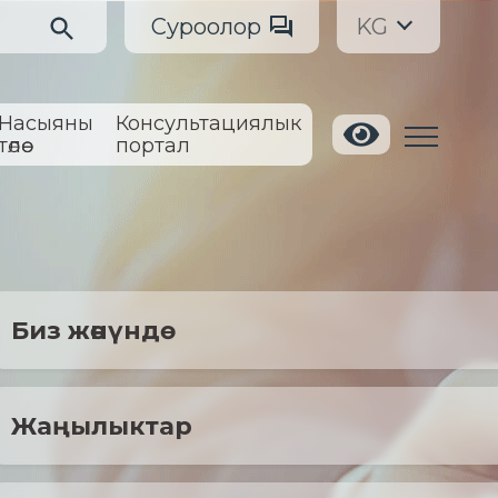
Суроолор
KG
Насыяны
Консультациялык
төлөө
портал
Биз жөнүндө
Жаңылыктар