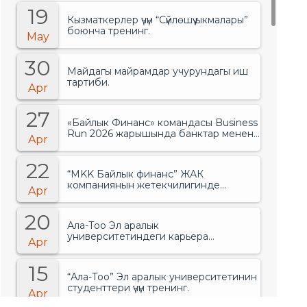
19
Кызматкерлер үчүн “Сүйлөшүү ыкмалары”
боюнча тренинг.
May
30
Майдагы майрамдар учурундагы иш
тартиби.
Apr
27
«Байлык Финанс» командасы Business
Run 2026 жарышында банктар менен
Apr
финансылык уюмдардын арасында
биринчи орунду ээледи..
22
“MKK Байлык финанс” ЖАК
компаниянын жетекчилигинде
Apr
өзгөрүүлөр болгонун жарыялады.
20
Ала-Тоо Эл аралык
университетиндеги карьера
Apr
жарманкеси.
15
“Ала-Тоо” Эл аралык университетинин
студенттери үчүн тренинг.
Apr