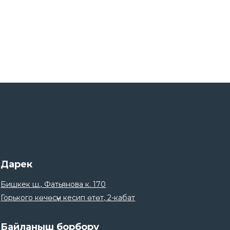
14
Өрт коопсуздугу боюнча нускама.
Apr
14
КЭУ студенттери үчүн каржылык
сабаттуулук боюнча тренинг.
Apr
13
Байлык Финанс командасы JAZ DEMI
2026 жарышында.
Apr
06
Оштогу кардарлар үчүн тренинг.
Apr
06
Дарек
Ярмарка в ОшГУ в честь Глобальной
недели денег.
Apr
Бишкек ш., Фатьянова к. 170
Горького көчөсүн кесип өтөт, 2-кабат
21
С Ноорузом!.
Mar
Байланыш борбору