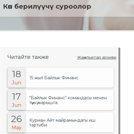
Көп берилүүчү суроолор
Читайте также
Жаңылыктар архиви
18
15 жыл Байлык Финанс.
Jun
17
“Байлык Финанс” командасы менен
түнкү жарышта.
Jun
26
Курман Айт майрамындагы иш
тартиби.
May