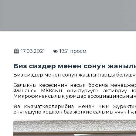
17.03.2021
1951 просм.
Биз сиздер менен сонун жанылы
Биз сиздер менен сонун жаңылыктарды бөлүшү
Балыкчы кеңсесинин насыя боюнча менеджер
Финанс» МККсын өнүктүрүүгө активдүү к
Микрофинансылык уюмдар ассоциациясынын 
Ѳз кызматкерлерибиз менен чын жүрөктө
өнүгүшүнө кошкон баа жеткис салымы үчүн Гү