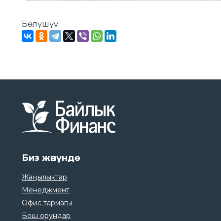
Бөлүшүү:
Биз жөнүндө
Жаңылыктар
Менеджмент
Офис тармагы
Бош орундар