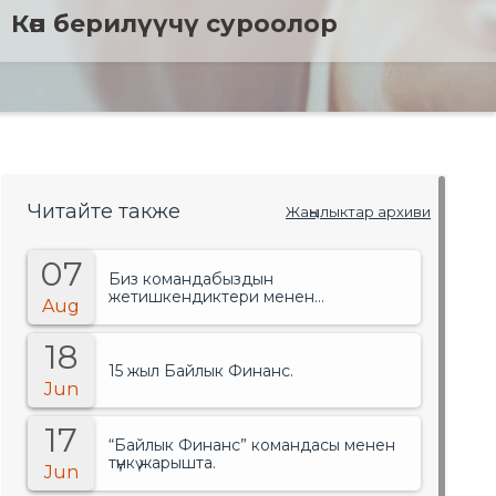
Көп берилүүчү суроолор
Читайте также
Жаңылыктар архиви
07
Биз командабыздын
жетишкендиктери менен
Aug
сыймыктанабыз!.
18
15 жыл Байлык Финанс.
Jun
17
“Байлык Финанс” командасы менен
түнкү жарышта.
Jun