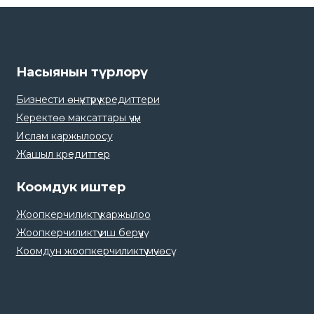
Насыянын түрлорү
Бизнести өнүктүрүү кредиттери
Керектөө максаттары үчүн
Ислам каржылоосу
Жашыл кредиттер
Коомдук иштер
Жоопкерчиликтүү каржылоо
Жоопкерчиликтүү иш берүүчү
Коомдун жоопкерчиликтүү мүчөсү