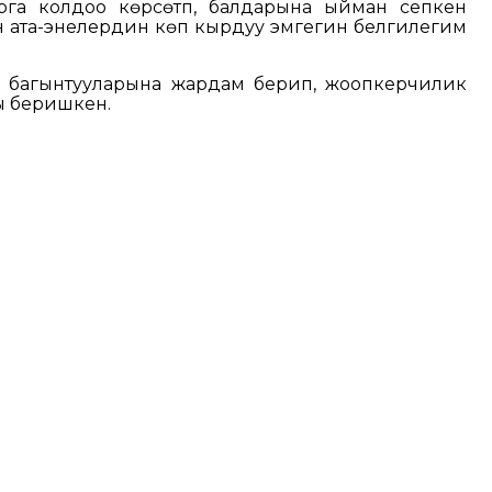
рга колдоо көрсөтүп, балдарына ыйман сепкен
 ата-энелердин көп кырдуу эмгегин белгилегим
 багынтууларына жардам берип, жоопкерчилик
ды беришкен.