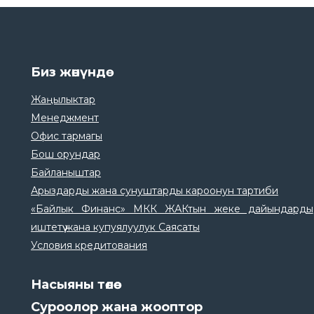
Биз жөнүндө
Жаңылыктар
Менеджмент
Офис тармагы
Бош орундар
Байланыштар
Арыздарды жана сунуштарды кароонун тартиби
«Байлык Финанс» МКК ЖАКтын жеке дайындарды
иштетүү жана купуялуулук Саясаты
Условия кредитования
Насыяны төлөө
Суроолор жана жооптор