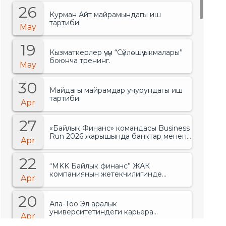
26
Курман Айт майрамындагы иш
тартиби.
May
19
Кызматкерлер үчүн “Сүйлөшүү ыкмалары”
боюнча тренинг.
May
30
Майдагы майрамдар учурундагы иш
тартиби.
Apr
27
«Байлык Финанс» командасы Business
Run 2026 жарышында банктар менен
Apr
финансылык уюмдардын арасында
биринчи орунду ээледи..
22
“MKK Байлык финанс” ЖАК
компаниянын жетекчилигинде
Apr
өзгөрүүлөр болгонун жарыялады.
20
Ала-Тоо Эл аралык
университетиндеги карьера
Apr
жарманкеси.