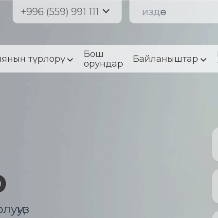
+996 (559) 991 111
Бош
янын түрлорү
Байланыштар
орундар
р
луңуз