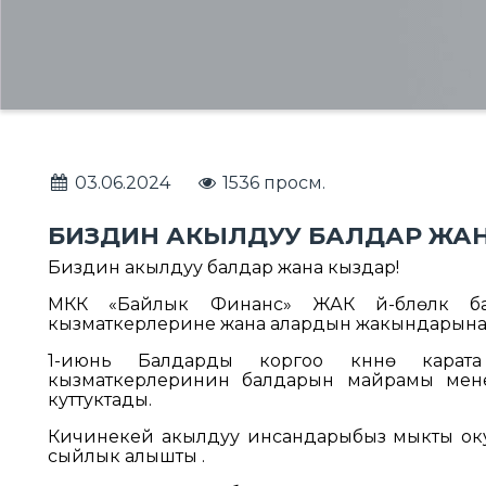
03.06.2024
1536 просм.
БИЗДИН АКЫЛДУУ БАЛДАР ЖАН
Биздин акылдуу балдар жана кыздар!
МКК «Байлык Финанс» ЖАК үй-бүлөлүк б
кызматкерлерине жана алардын жакындарына 
1-июнь Балдарды коргоо күнүнө карат
кызматкерлеринин балдарын майрамы мене
куттуктады.
Кичинекей акылдуу инсандарыбыз мыкты окуу 
сыйлык алышты .