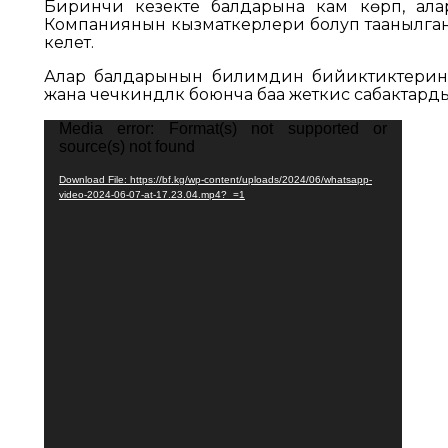
Биринчи кезекте балдарына кам көрүп, ала
Компаниянын кызматкерлери болуп таанылган
келет.
Алар балдарынын билимдин бийиктиктерин
жана чечкиндүүлүк боюнча баа жеткис сабактар
Media error: Format(s) not supported or
Video
source(s) not found
Player
Download File: https://bf.kg/wp-content/uploads/2024/06/whatsapp-
video-2024-06-07-at-17.23.04.mp4?_=1