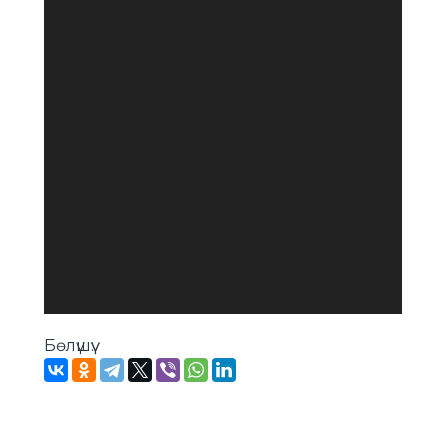
Бөлүшүү: