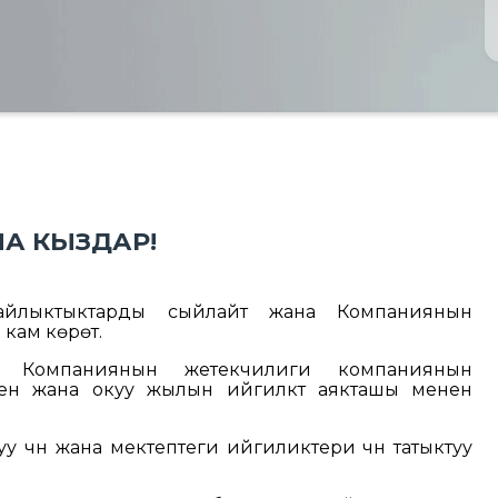
А КЫЗДАР!
айлыктыктарды сыйлайт жана Компаниянын
кам көрөт.
а Компаниянын жетекчилиги компаниянын
н жана окуу жылын ийгилктүү аякташы менен
үчүн жана мектептеги ийгиликтери үчүн татыктуу