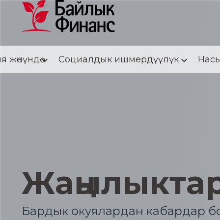
я жөнүндө
Социалдык ишмердүүлүк
Насы
Жаңылыкта
Бардык окуялардан кабардар бо