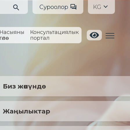
Суроолор
KG
Насыяны
Консультациялык
төлөө
портал
Биз жөнүндө
Жаңылыктар