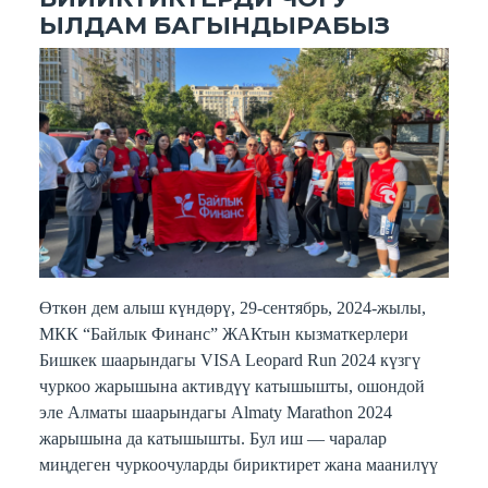
ЫЛДАМ БАГЫНДЫРАБЫЗ
Өткөн дем алыш күндөрү, 29-сентябрь, 2024-жылы,
МКК “Байлык Финанс” ЖАКтын кызматкерлери
Бишкек шаарындагы VISA Leopard Run 2024 күзгү
чуркоо жарышына активдүү катышышты, ошондой
эле Алматы шаарындагы Almaty Marathon 2024
жарышына да катышышты. Бул иш — чаралар
миңдеген чуркоочуларды бириктирет жана маанилүү