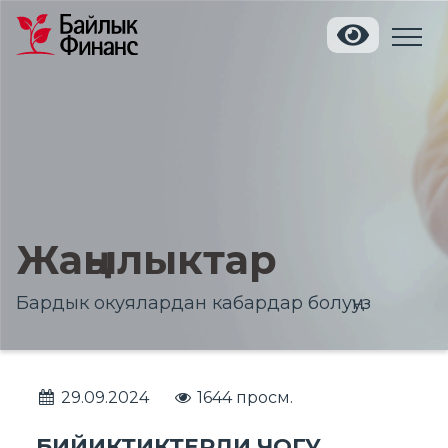
Жаңылыктар
Бардык окуялардан кабардар болуңуз
29.09.2024
1644 просм.
БИЙИКТИКТЕРДИ ЧОГУ