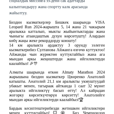
социалдык миссияга ээ-дени сак адаттарды
калыптандыруу жана спортту калк арасында
жайылтуу.
Биздин кызматкерлер Бишкек шаарында VISA
Leopard Run 2024-жарышта 5, 14 жана 21 чакырым
аралыкка катталып, мыкты жыйынтыктарды жана
чыныгы атаандаштык духун көрсөтүштү! Алардын
көбү жаңы жеке рекорддорду коюшту!
14 км аралыкта ардактуу 3 орунду ээлеген
кызматкерибиз Султанова Айжанга өзгөчө куттуктоо!
Айжанды чын жүрөктөн куттуктайбыз жана ага
мындан аркы жеңиштерди жана ийгиликтерди
каалайбыз! 🎉🎊
Алматы шаарында өткөн Almaty Marathon 2024
жарышына биздин кызматкер Цвиренко Анатолий
катышты. Анатолий 21,1 км аралыкты укмуштуудай
убакыт менен, тагыраак айтканда 1 саат 32 мүнөт
аралыкта ийгиликтүү басып өттү! Ал кайрадан
жогорку көрсөткүчтөрүн көрсөттү! Анатолийге
мындан аркы ийгиликтерди каалайбыз!🏆
Бардык кесиптештерибизди жетишкен ийгиликтери
менен куттуктайбыз!💥🤩 Биз Чемпиондор