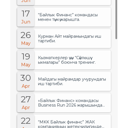
Jun
17
“Байлык Финанс” командасы
менен түнкү жарышта.
Jun
26
Курман Айт майрамындагы иш
тартиби.
May
19
Кызматкерлер үчүн “Сүйлөшүү
ыкмалары” боюнча тренинг.
May
30
Майдагы майрамдар учурундагы
иш тартиби.
Apr
27
«Байлык Финанс» командасы
Business Run 2026 жарышында
Apr
банктар менен финансылык
уюмдардын арасында биринчи
22
орунду ээледи..
“MKK Байлык финанс” ЖАК
компаниянын жетекчилигинде