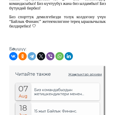
командасыбыз! Биз күчтүүбүз жана биз ылдамбыз! Биз
бүтүндөй бирбиз!
Биз спорттук демилгебизди толук колдогону үчүн
“Байлык Финанс” жетекчилигине терең ыраазычылык
билдиребиз! 🤍
Бөлүшүү:
Читайте также
Жаңылыктар архиви
07
Биз командабыздын
жетишкендиктери менен
Aug
сыймыктанабыз!.
18
15 жыл Байлык Финанс.