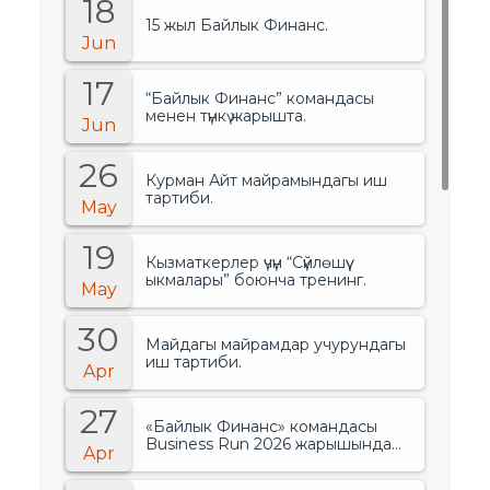
18
15 жыл Байлык Финанс.
Jun
17
“Байлык Финанс” командасы
менен түнкү жарышта.
Jun
26
Курман Айт майрамындагы иш
тартиби.
May
19
Кызматкерлер үчүн “Сүйлөшүү
ыкмалары” боюнча тренинг.
May
30
Майдагы майрамдар учурундагы
иш тартиби.
Apr
27
«Байлык Финанс» командасы
Business Run 2026 жарышында
Apr
банктар менен финансылык
уюмдардын арасында биринчи