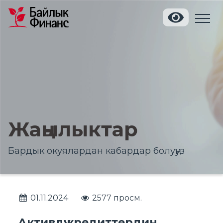
Жаңылыктар
Бардык окуялардан кабардар болуңуз
01.11.2024
2577 просм.
Активдүү кредиттердин