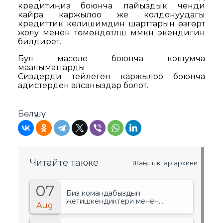
кредитиңиз боюнча пайыздык ченди
кайра каржылоо же колдонуудагы
кредиттик келишимдин шарттарын өзгөртүү
жолу менен төмөндөтүлүшү мүмкүн экендигин
билдирет.
Бул маселе боюнча кошумча
маалыматтарды
Сиздерди тейлеген каржылоо боюнча
адистерден алсаныздар болот.
Бөлүшүү:
Читайте также
Жаңылыктар архиви
07
Биз командабыздын
жетишкендиктери менен
Aug
сыймыктанабыз!.