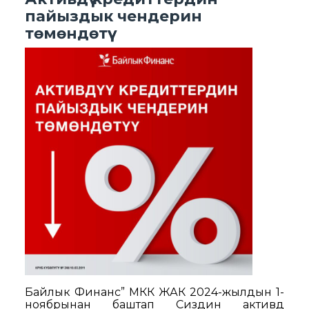
пайыздык чендерин
төмөндөтүү
Байлык Финанс” МКК ЖАК 2024-жылдын 1-
ноябрынан баштап Сиздин активдүү