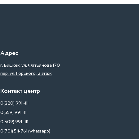
Адрес
г. Бишкек, ул. Фатьянова 170
пер. ул. Горького, 2 этаж
Контакт центр
0(220) 991 -111
0(559) 991 -111
0(509) 991 -111
0(701) 511-761 (whatsapp)