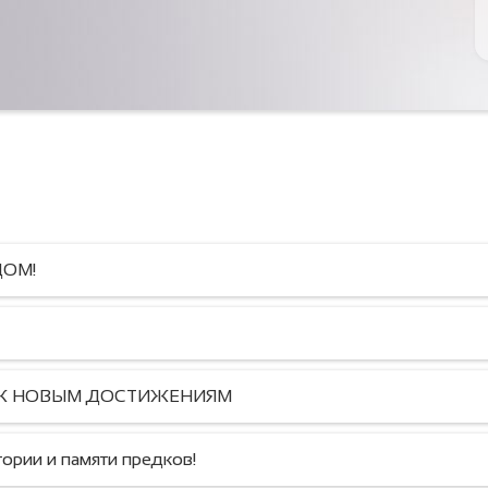
ДОМ!
Е К НОВЫМ ДОСТИЖЕНИЯМ
ории и памяти предков!
ВЫПЕЧКА С ЛЮБОВЬЮ!
Тигүү — жашоо сымал!