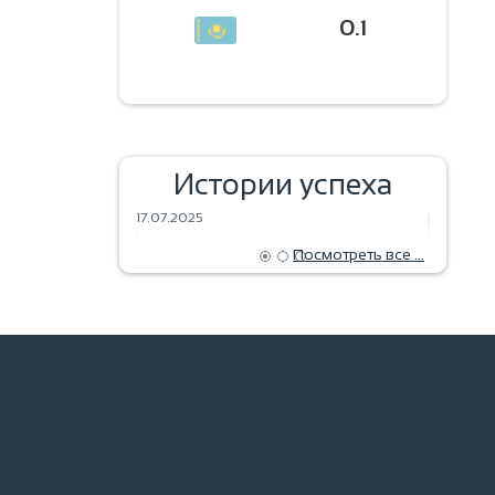
0.1
ЗЕРНА МЕЧТЫ — УРОЖАЙ
Истории успеха
ал!
БУДУЩЕГО
ВЫПЕЧ
17.07.2025
18.06.202
Посмотреть все ...