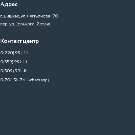
Адрес
г. Бишкек, ул. Фатьянова 170
пер. ул. Горького, 2 этаж
Контакт центр
0(220) 991 -111
0(559) 991 -111
0(509) 991 -111
0(701) 511-761 (whatsapp)