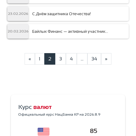
в Центральной Азии 🌱
С Днём защитника Отечества!
23.02.2026
Байлык Финанс — активный участник
20.02.2026
формирования будущего микрофинансов в
Кыргызстане.
«
1
2
3
4
…
34
»
Курс
валют
Официальный курс НацБанка КР на
2026.8.9
85