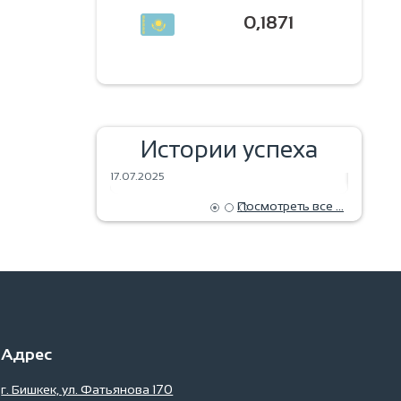
0,1871
ЗЕРНА МЕЧТЫ — УРОЖАЙ
Истории успеха
ал!
БУДУЩЕГО
ВЫПЕЧ
17.07.2025
18.06.202
Посмотреть все ...
Адрес
г. Бишкек, ул. Фатьянова 170