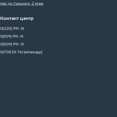
пер. ул. Горького, 2 этаж
Контакт центр
0(220) 991 -111
0(559) 991 -111
0(509) 991 -111
0(701) 511-761 (whatsapp)