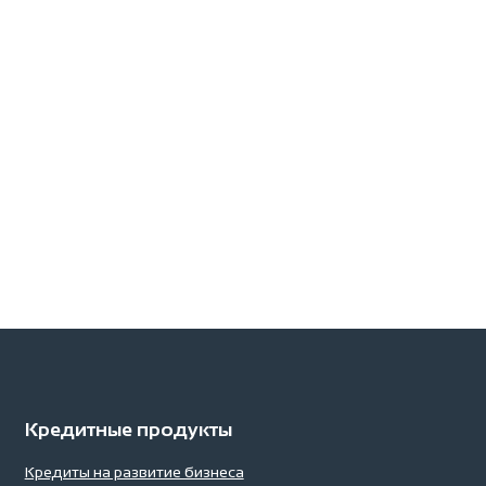
ВЫПЕЧКА С ЛЮБОВЬЮ!
Тигүү — жашоо сым
18.06.2025
20.07.2024
Кредитные продукты
Кредиты на развитие бизнеса