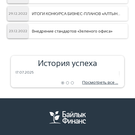
ИТОГИ КОНКУРСА БИЗНЕС-ПЛАНОВ «АЛТЫН
29.12.2022
АЙЫМ»
Внедрение стандартов «Зеленого офиса»
23.12.2022
История успеха
ЗЕРНА МЕЧТЫ — УРОЖАЙ БУДУЩЕГО
ВЫПЕЧ
17.07.2025
18.06.2
Посмотреть все ...