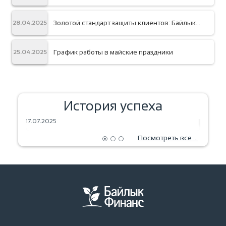
Золотой стандарт защиты клиентов: Байлык
28.04.2025
Финанс обновил сертификацию CERISE+SPTF
График работы в майские праздники
25.04.2025
История успеха
ЗЕРНА МЕЧТЫ — УРОЖАЙ БУДУЩЕГО
ВЫПЕЧ
17.07.2025
18.06.2
Посмотреть все ...