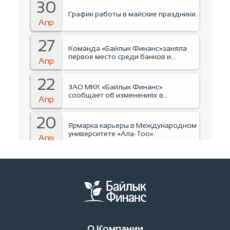
30
График работы в майские праздники.
Апр
27
Команда «Байлык Финанс»заняла
первое место среди банков и
Апр
финансовых организаций на
Business run 2026.
22
ЗАО МКК «Байлык Финанс»
сообщает об изменениях в
Апр
руководстве Компании.
20
Ярмарка карьеры в Международном
университете «Ала-Тоо».
Апр
15
Тренинг для студентов
Международного университета
Апр
«Ала-Тоо».
14
Инструктаж по пожарной
безапасности.
Апр
О Компании