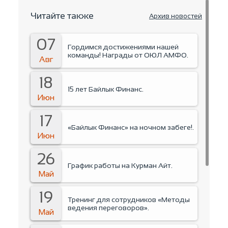
Читайте также
Архив новостей
07
Гордимся достижениями нашей
команды! Награды от ОЮЛ АМФО.
Авг
18
15 лет Байлык Финанс.
Июн
17
«Байлык Финанс» на ночном забеге!.
Июн
26
График работы на Курман Айт.
Май
19
Тренинг для сотрудников «Методы
ведения переговоров».
Май