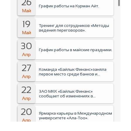
26
График работы на Курман Айт.
Май
19
Тренинг для сотрудников «Методы
ведения переговоров».
Май
30
График работы в майские праздники.
Апр
27
Команда «Байлык Финанс»заняла
первое место среди банков и
Апр
финансовых организаций на
Business run 2026.
22
ЗАО МКК «Байлык Финанс»
сообщает об изменениях в
Апр
руководстве Компании.
20
Ярмарка карьеры в Международном
университете «Ала-Тоо».
Апр