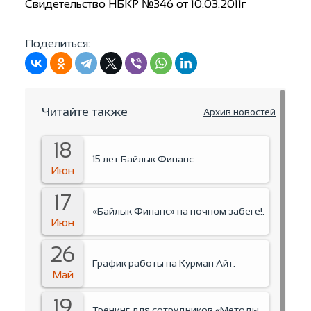
Свидетельство НБКР №346 от 10.03.2011г
Поделиться:
Читайте также
Архив новостей
18
15 лет Байлык Финанс.
Июн
17
«Байлык Финанс» на ночном забеге!.
Июн
26
График работы на Курман Айт.
Май
19
Тренинг для сотрудников «Методы