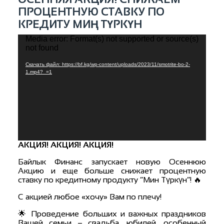
ПРОЦЕНТНУЮ СТАВКУ ПО
КРЕДИТУ МИҢ ТҮРКҮН
Media error: Format(s) not supported or source(s)
Видеоплеер
not found
Скачать файл: https://bf.kg/wp-content/uploads/2023/11/smotrite-bo-2-
1.mp4?_=1
АКЦИЯ! АКЦИЯ! АКЦИЯ!
Байлык Финанс запускает новую Осеннюю
Акцию и еще больше снижает процентную
ставку по кредитному продукту “Мин Түркүн”! 🔥
С акцией любое «хочу» Вам по плечу!
🌟 Проведение больших и важных праздников
Вашей семьи – свадьба, юбилей, особенный