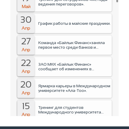
ведения переговоров».
Май
30
График работы в майские праздники.
Апр
27
Команда «Байлык Финанс»заняла
первое место среди банков и
Апр
финансовых организаций на
Business run 2026.
22
ЗАО МКК «Байлык Финанс»
сообщает об изменениях в
Апр
руководстве Компании.
20
Ярмарка карьеры в Международном
университете «Ала-Тоо».
Апр
15
Тренинг для студентов
Международного университета
Апр
«Ала-Тоо».
14