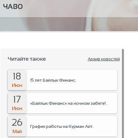
ЧАВО
Читайте также
Архив новостей
18
15 лет Байлык Финанс.
Июн
17
«Байлык Финанс» на ночном забеге!.
Июн
26
График работы на Курман Айт.
Май