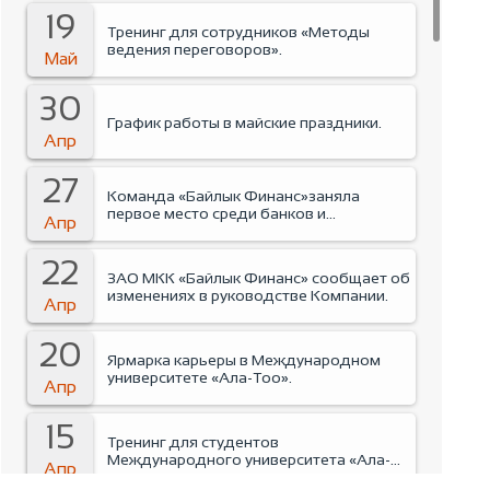
19
Тренинг для сотрудников «Методы
ведения переговоров».
Май
30
График работы в майские праздники.
Апр
27
Команда «Байлык Финанс»заняла
первое место среди банков и
Апр
финансовых организаций на Business run
2026.
22
ЗАО МКК «Байлык Финанс» сообщает об
изменениях в руководстве Компании.
Апр
20
Ярмарка карьеры в Международном
университете «Ала-Тоо».
Апр
15
Тренинг для студентов
Международного университета «Ала-
Апр
Тоо».