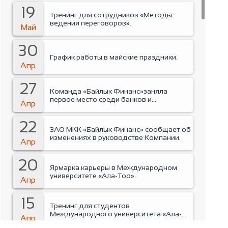
19
Тренинг для сотрудников «Методы
ведения переговоров».
Май
30
График работы в майские праздники.
Апр
27
Команда «Байлык Финанс»заняла
первое место среди банков и
Апр
финансовых организаций на Business run
2026.
22
ЗАО МКК «Байлык Финанс» сообщает об
изменениях в руководстве Компании.
Апр
20
Ярмарка карьеры в Международном
университете «Ала-Тоо».
Апр
15
Тренинг для студентов
Международного университета «Ала-
Апр
Тоо».