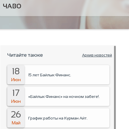
ЧАВО
Читайте также
Архив новостей
18
15 лет Байлык Финанс.
Июн
17
«Байлык Финанс» на ночном забеге!.
Июн
26
График работы на Курман Айт.
Май